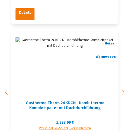
Details
Heizen
Warmwasser
Gastherme Therm 24 KDCN - Kombitherme
Komplettpaket mit Dachdurchführung
Regulärer Preis:
1.833,99 €
Preise inkl. MwSt. zzgl. Versandkosten