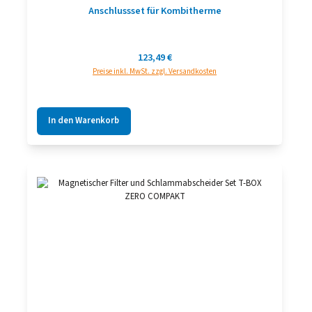
Anschlussset für Kombitherme
Regulärer Preis:
123,49 €
Preise inkl. MwSt. zzgl. Versandkosten
In den Warenkorb