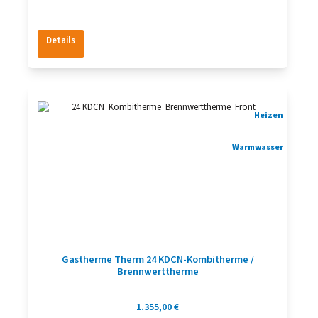
Details
Heizen
Warmwasser
Gastherme Therm 24 KDCN-Kombitherme /
Brennwerttherme
Regulärer Preis:
1.355,00 €