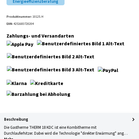
Energieeffizienzberatung
Produktnummer:
10125.H
EAN:
4251683720204
Zahlungs- und Versandarten
Apple Pay
GLS Versand
UPS Versand
PayPal
Selbstabholung
Klarna
Kreditkarte
Barzahlung bei Abholung
Beschreibung
Die Gastherme THERM 18 KDC ist eine Kombitherme mit
Durchlauferhitzer. Dabei wird die Technologie "direkter Erwärmung" ang…