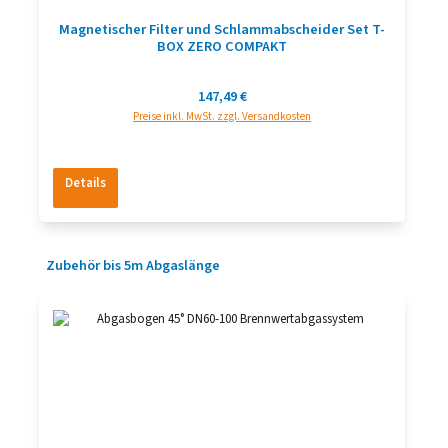
Magnetischer Filter und Schlammabscheider Set T-
BOX ZERO COMPAKT
Regulärer Preis:
147,49 €
Preise inkl. MwSt. zzgl. Versandkosten
Details
Produktgalerie überspringen
Zubehör bis 5m Abgaslänge