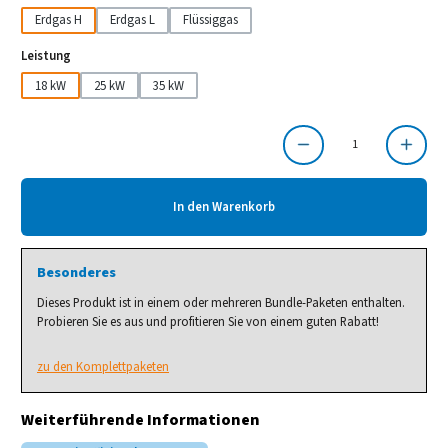
Erdgas H
Erdgas L
Flüssiggas
auswählen
Leistung
18 kW
25 kW
35 kW
Produkt Anzahl: Gib den gewünschten Wert ein oder benutze die Schaltflächen um die Anzahl
In den Warenkorb
Besonderes
Dieses Produkt ist in einem oder mehreren Bundle-Paketen enthalten.
Probieren Sie es aus und profitieren Sie von einem guten Rabatt!
zu den Komplettpaketen
Weiterführende Informationen