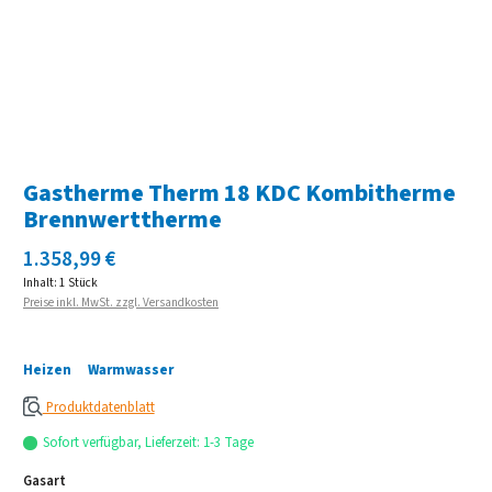
Gastherme Therm 18 KDC Kombitherme
Brennwerttherme
Regulärer Preis:
1.358,99 €
Inhalt:
1 Stück
Preise inkl. MwSt. zzgl. Versandkosten
Heizen
Warmwasser
Produktdatenblatt
Sofort verfügbar, Lieferzeit: 1-3 Tage
auswählen
Gasart