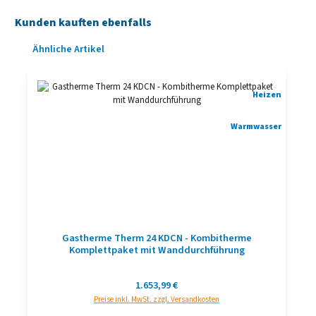
Kunden kauften ebenfalls
Produktgalerie überspringen
Ähnliche Artikel
Heizen
Warmwasser
Gastherme Therm 24 KDCN - Kombitherme
Komplettpaket mit Wanddurchführung
Regulärer Preis:
1.653,99 €
Preise inkl. MwSt. zzgl. Versandkosten