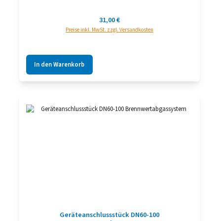
Regulärer Preis:
31,00 €
Preise inkl. MwSt. zzgl. Versandkosten
In den Warenkorb
Geräteanschlussstück DN60-100