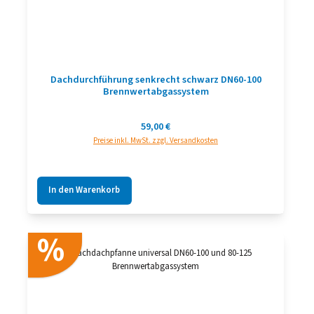
Dachdurchführung senkrecht schwarz DN60-100
Brennwertabgassystem
Regulärer Preis:
59,00 €
Preise inkl. MwSt. zzgl. Versandkosten
In den Warenkorb
%