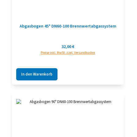
Abgasbogen 45° DN60-100 Brennwertabgassystem
Regulärer Preis:
32,00 €
Preise inkl. MwSt. zzgl. Versandkosten
In den Warenkorb