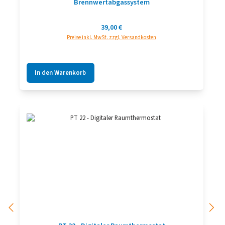
Brennwertabgassystem
Regulärer Preis:
39,00 €
Preise inkl. MwSt. zzgl. Versandkosten
In den Warenkorb