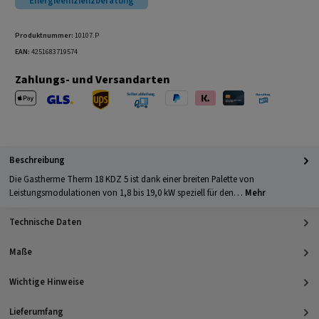
Energieeffizienzberatung
Produktnummer:
10107.P
EAN:
4251683719574
Zahlungs- und Versandarten
Apple Pay
PayPal
Klarna
Kreditkarte
Barzahlung 
GLS Versand
UPS Versand
Selbstabholung
Beschreibung
Die Gastherme Therm 18 KDZ 5 ist dank einer breiten Palette von
Leistungsmodulationen von 1,8 bis 19,0 kW speziell für den…
Mehr
Technische Daten
Maße
Wichtige Hinweise
Lieferumfang