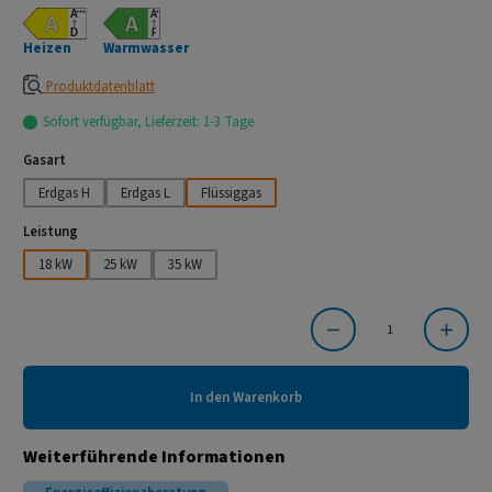
Heizen
Warmwasser
Produktdatenblatt
Sofort verfügbar, Lieferzeit: 1-3 Tage
auswählen
Gasart
Erdgas H
Erdgas L
Flüssiggas
auswählen
Leistung
18 kW
25 kW
35 kW
Produkt Anzahl: Gib den gewünschten Wert ein oder benutze die Schaltflächen um die Anzahl
In den Warenkorb
Weiterführende Informationen