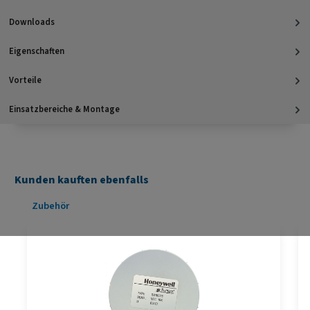
Downloads
Eigenschaften
Vorteile
Einsatzbereiche & Montage
Kunden kauften ebenfalls
Produktgalerie überspringen
Zubehör