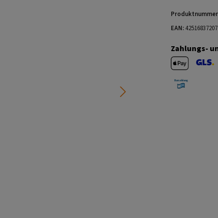
Produktnummer
EAN:
42516837207
Zahlungs- u
Apple Pay
GLS V
Barzahlung 