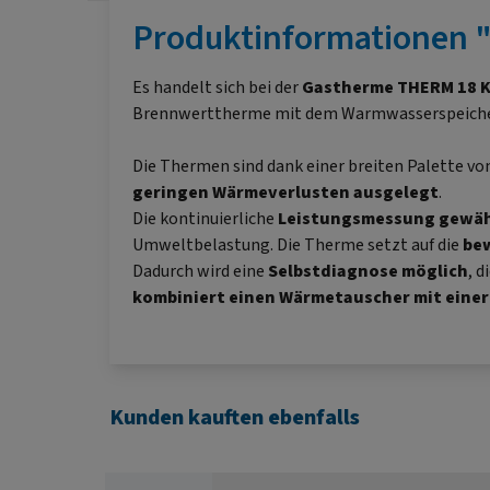
Produktinformationen "
Es handelt sich bei der
Gastherme
THERM 18 K
Brennwerttherme mit dem Warmwasserspeich
Die Thermen sind dank einer breiten Palette vo
geringen Wärmeverlusten ausgelegt
.
Die kontinuierliche
Leistungsmessung gewähr
Umweltbelastung. Die Therme setzt auf die
be
Dadurch wird eine
Selbstdiagnose möglich
, 
kombiniert einen Wärmetauscher mit eine
Kunden kauften ebenfalls