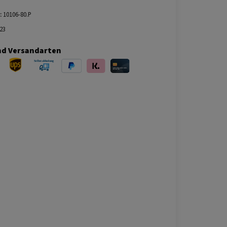
:
10106-80.P
23
nd Versandarten
ersand
UPS Versand
Selbstabholung
PayPal
Klarna
Kreditkarte
bei Abholung