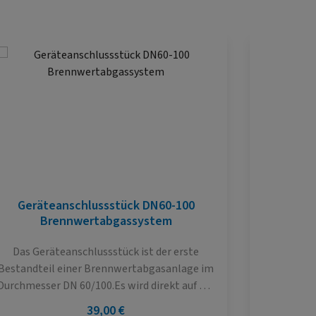
Geräteanschlussstück DN60-100
PT 22 
Brennwertabgassystem
Das Geräteanschlussstück ist der erste
Der PT22 
Bestandteil einer Brennwertabgasanlage im
mit hint
Durchmesser DN 60/100.Es wird direkt auf der
automa
Therme installiert. Das Bauteil enthält
Hauptv
Regulärer Preis:
39,00 €