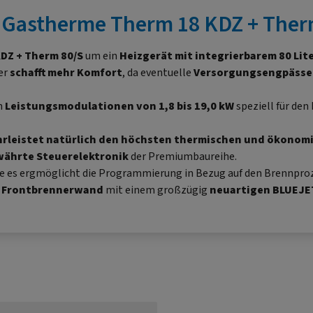
Gastherme Therm 18 KDZ + Therm
DZ + Therm 80/S
um ein
Heizgerät mit integrierbarem 80 Li
er
schafft mehr Komfort
, da eventuelle
Versorgungsengpässe
n
Leistungsmodulationen von 1,8 bis 19,0 kW
speziell für den
leistet natürlich den höchsten thermischen und ökonom
währte Steuerelektronik
der Premiumbaureihe.
die es ergmöglicht die Programmierung in Bezug auf den Brennpro
r Frontbrennerwand
mit einem großzügig
neuartigen BLUEJE