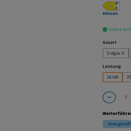
Heizen
Sofort verf
auswä
Gasart
Erdgas H
ausw
Leistung
18 kW
2
Produkt Anzahl:
Weiterführe
Energieeff