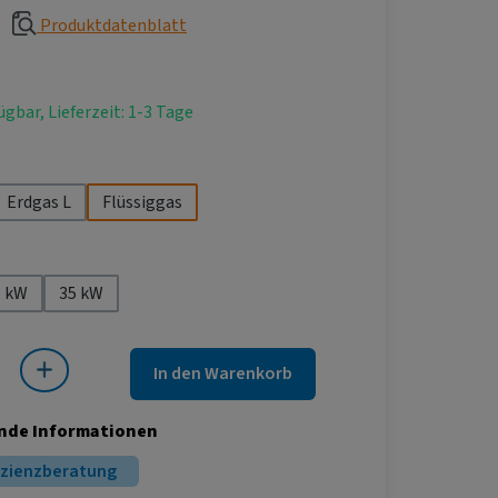
Produktdatenblatt
ügbar, Lieferzeit: 1-3 Tage
hlen
Erdgas L
Flüssiggas
ählen
5 kW
35 kW
 Gib den gewünschten Wert ein oder benutze die Schaltflächen um die Anza
In den Warenkorb
nde Informationen
izienzberatung