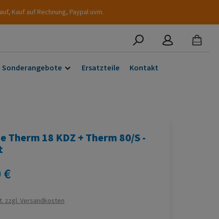
auf, Kauf auf Rechnung, Paypal uvm.
Sonderangebote
Ersatzteile
Kontakt
 Therm 18 KDZ + Therm 80/S -
t
s:
 €
t. zzgl. Versandkosten