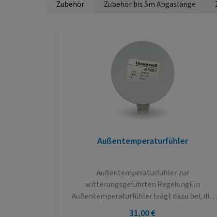
Zubehör
Zubehör bis 5m Abgaslänge
Produktgalerie überspringen
Außentemperaturfühler
Außentemperaturfühler zur
witterungsgeführten RegelungEin
Außentemperaturfühler trägt dazu bei, die
Heizungsanlage intelligent zu steuern. Die
Regulärer Preis:
31,00 €