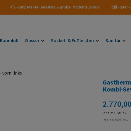
kompetente Beratung & große Produktauswahl
Ratenk
 Raumluft
Wasser
Sockel- & Fußleisten
Sanitär
Gastherme
Kombi-Se
Regulärer Prei
2.770,00
Inhalt:
1 Stück
Preise inkl. MwS