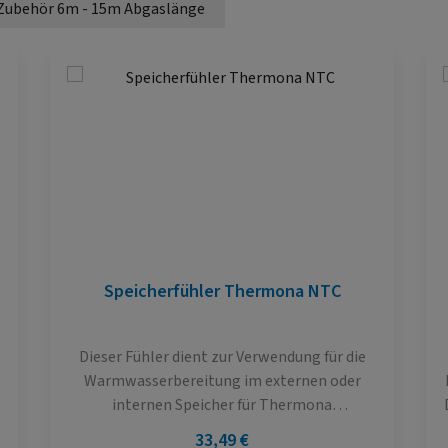
Zubehör 6m - 15m Abgaslänge
Speicherfühler Thermona NTC
Dieser Fühler dient zur Verwendung für die
Warmwasserbereitung im externen oder
internen Speicher für Thermona
Gasbrennwertthermen (Optimum und
Regulärer Preis:
33,49 €