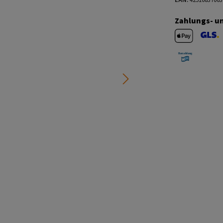
Zahlungs- u
Apple Pay
GLS V
Barzahlung 