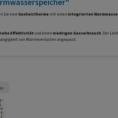
Warmwasserspeicher"
n Sie eine
Gasheiztherme
mit einen
integrierten Warmwasse
hohe Effektivität
und einen
niedrigen Gasverbrauch
. Der Lei
bhängigkeit von Wärmeverlusten angepasst.
ör
en