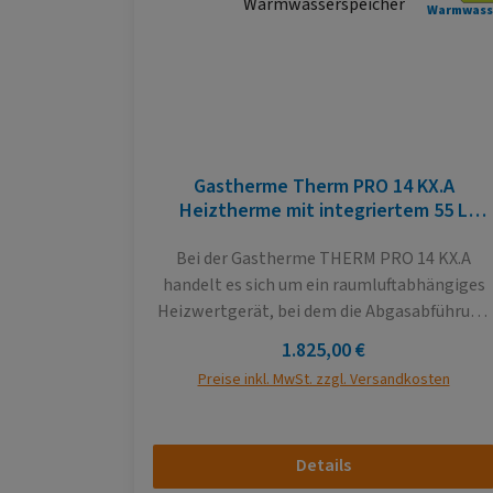
Warmwass
Gastherme Therm PRO 14 KX.A
Heiztherme mit integriertem 55 L
Warmwasserspeicher
Bei der Gastherme THERM PRO 14 KX.A
handelt es sich um ein raumluftabhängiges
Heizwertgerät, bei dem die Abgasabführung
über einen klassischen Schornstein
Regulärer Preis:
1.825,00 €
erfolgt. Sie bietet die Möglichkeit,durch
Preise inkl. MwSt. zzgl. Versandkosten
einen integrierten 55 Liter
Warmwasserspeicher, Wasser in einem
externen Tank zu erhitzen. Die Therme ist für
Details
Objekte mit einer Wärmeverlustleistung von