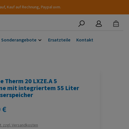
auf, Kauf auf Rechnung, Paypal uvm.
Sonderangebote
Ersatzteile
Kontakt
e Therm 20 LXZE.A 5
e mit integriertem 55 Liter
erspeicher
s:
 €
t. zzgl. Versandkosten