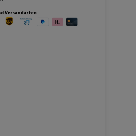
nd Versandarten
ersand
UPS Versand
Selbstabholung
PayPal
Klarna
Kreditkarte
bei Abholung