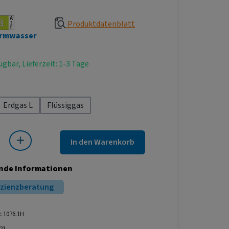
Produktdatenblatt
rmwasser
ügbar, Lieferzeit: 1-3 Tage
hlen
Erdgas L
Flüssiggas
 Gib den gewünschten Wert ein oder benutze die Schaltflächen um die Anza
In den Warenkorb
nde Informationen
izienzberatung
:
1076.1H
21