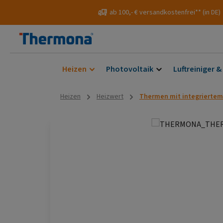
 Hauptinhalt springen
Zur Suche springen
Zur Hauptnavigation springen
ab 100,- € versandkostenfrei** (in DE)
Heizen
Photovoltaik
Luftreiniger &
Heizen
Heizwert
Thermen mit integrierte
Bildergalerie überspringen