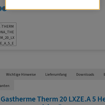
Wichtige Hinweise
Lieferumfang
Downloads
ianten
"Gastherme Therm 20 LXZE.A 5 H