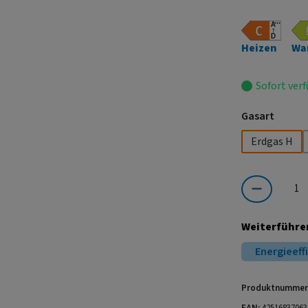
Heizen
Wa
Sofort verf
auswä
Gasart
Erdgas H
Produkt Anzahl:
Weiterführe
Energieeff
Produktnummer
EAN:
42516837063