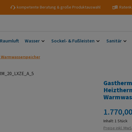
kompetente Beratung & große Produktauswahl
Ratenk
 Raumluft
Wasser
Sockel- & Fußleisten
Sanitär
m Warmwasserspeicher
Gastherm
Heiztherm
Warmwass
Regulärer Prei
1.770,00
Inhalt:
1 Stück
Preise inkl. MwS