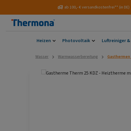
 Hauptinhalt springen
Zur Suche springen
Zur Hauptnavigation springen
ab 100,- € versandkostenfrei** (in DE)
Heizen
Photovoltaik
Luftreiniger &
Wasser
Warmwasserbereitung
Gasthermen 
Bildergalerie überspringen