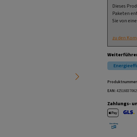
Dieses Prod
Paketen ent
Sie von ein
zu den Kom
Weiterführe
Energieeff
Produktnummer
EAN:
42516837062
Zahlungs- u
Apple Pay
GLS V
Barzahlung 