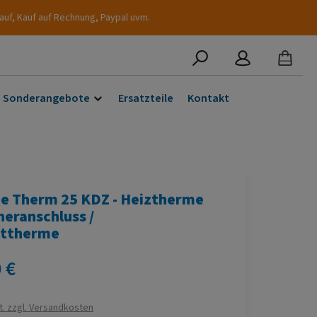
auf, Kauf auf Rechnung, Paypal uvm.
Sonderangebote
Ersatzteile
Kontakt
e Therm 25 KDZ - Heiztherme
heranschluss /
ttherme
s:
 €
t. zzgl. Versandkosten