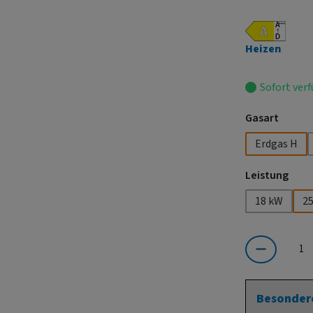
Heizen
Sofort verf
auswä
Gasart
Erdgas H
ausw
Leistung
18 kW
2
Produkt Anzahl:
Besonder