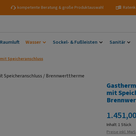
kompetente Beratung & große Produktauswahl
Ratenk
 Raumluft
Wasser
Sockel- & Fußleisten
Sanitär
mit Speicheranschluss
Gastherm
mit Speic
Brennwer
Regulärer Prei
1.451,00
Inhalt:
1 Stück
Preise inkl. MwS