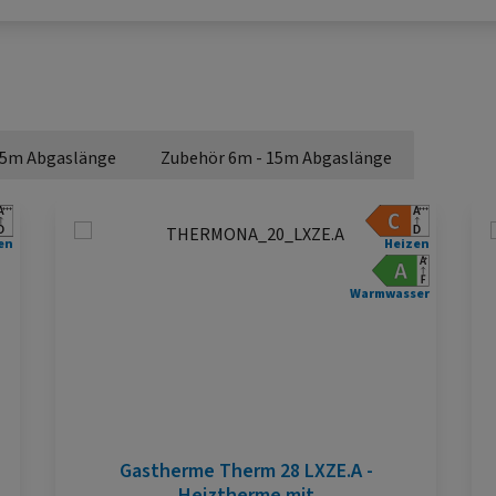
 5m Abgaslänge
Zubehör 6m - 15m Abgaslänge
en
Heizen
Warmwasser
Gastherme Therm 28 LXZE.A -
Heiztherme mit