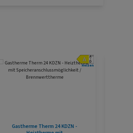
Heizen
Gastherme Therm 24 KDZN -
Gast
Heiztherme mit