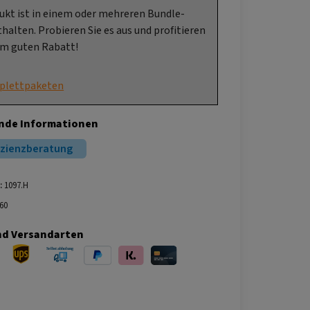
ukt ist in einem oder mehreren Bundle-
halten. Probieren Sie es aus und profitieren
em guten Rabatt!
plettpaketen
nde Informationen
izienzberatung
:
1097.H
60
nd Versandarten
ersand
UPS Versand
Selbstabholung
PayPal
Klarna
Kreditkarte
bei Abholung