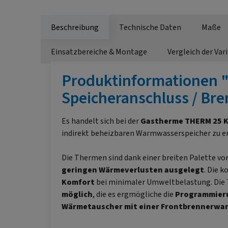
Beschreibung
Technische Daten
Maße
Einsatzbereiche & Montage
Vergleich der Var
Produktinformationen 
Speicheranschluss / Br
Es handelt sich bei der
Gastherme
THERM 25 
indirekt beheizbaren Warmwasserspeicher zu 
Die Thermen sind dank einer breiten Palette vo
geringen Wärmeverlusten ausgelegt
. Die 
Komfort
bei minimaler Umweltbelastung. Die 
möglich
, die es ergmögliche die
Programmieru
Wärmetauscher mit einer Frontbrennerwan