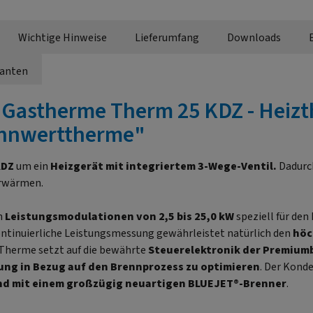
Wichtige Hinweise
Lieferumfang
Downloads
ianten
"Gastherme Therm 25 KDZ - Heizt
ennwerttherme"
KDZ
um ein
Heizgerät mit integriertem 3-Wege-Ventil.
Dadurch
erwärmen.
n
Leistungsmodulationen von 2,5 bis 25,0 kW
speziell für den
kontinuierliche Leistungsmessung gewährleistet natürlich den
höc
Therme setzt auf die bewährte
Steuerelektronik der Premium
ng in Bezug auf den Brennprozess zu optimieren
. Der Kond
d mit einem großzügig neuartigen BLUEJET®-Brenner
.