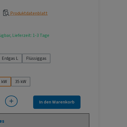
Produktdatenblatt
ügbar, Lieferzeit: 1-3 Tage
hlen
Erdgas L
Flüssiggas
ählen
5 kW
35 kW
 Gib den gewünschten Wert ein oder benutze die Schaltflächen um die Anza
In den Warenkorb
es