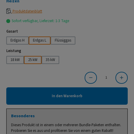
Heizen
Produktdatenblatt
Sofort verfügbar, Lieferzeit: 1-3 Tage
auswählen
Gasart
Erdgas H
Erdgas L
Flüssiggas
auswählen
Leistung
18 kW
25 kW
35 kW
Produkt Anzahl: Gib den gewünschten Wert ein oder benutze die Schaltflächen um die Anzahl
In den Warenkorb
Besonderes
Dieses Produkt ist in einem oder mehreren Bundle-Paketen enthalten.
Probieren Sie es aus und profitieren Sie von einem guten Rabatt!