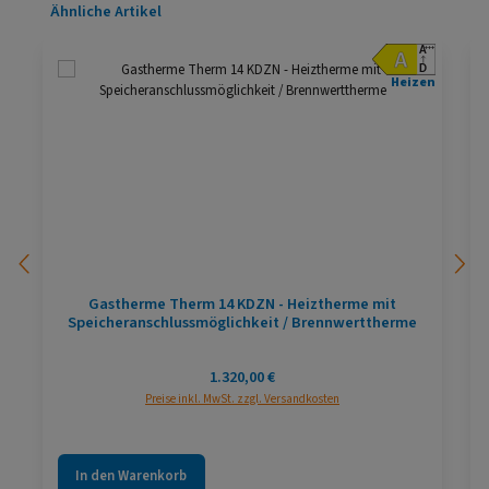
Produktgalerie überspringen
Ähnliche Artikel
Heizen
Gastherme Therm 14 KDZN - Heiztherme mit
Speicheranschlussmöglichkeit / Brennwerttherme
Regulärer Preis:
1.320,00 €
Preise inkl. MwSt. zzgl. Versandkosten
In den Warenkorb