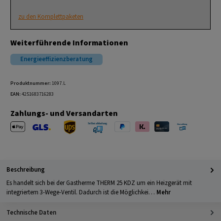
zu den Komplettpaketen
Weiterführende Informationen
Energieeffizienzberatung
Produktnummer:
1097.L
EAN:
4251683716283
Zahlungs- und Versandarten
Apple Pay
PayPal
Klarna
Kreditkarte
Barzahlung 
GLS Versand
UPS Versand
Selbstabholung
Beschreibung
Es handelt sich bei der Gastherme THERM 25 KDZ um ein Heizgerät mit
integriertem 3-Wege-Ventil. Dadurch ist die Möglichkei…
Mehr
Technische Daten