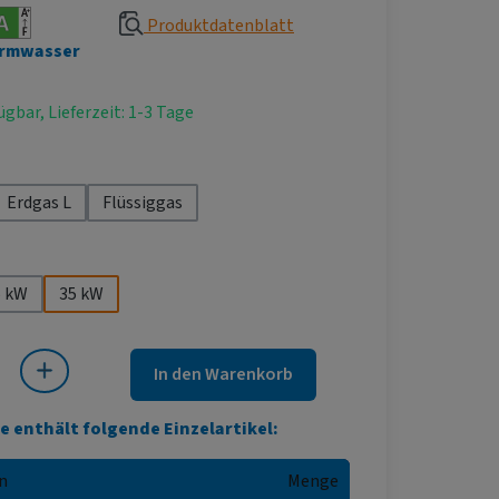
Produktdatenblatt
rmwasser
ügbar, Lieferzeit: 1-3 Tage
hlen
Erdgas L
Flüssiggas
ählen
5 kW
35 kW
 Gib den gewünschten Wert ein oder benutze die Schaltflächen um die Anza
In den Warenkorb
e enthält folgende Einzelartikel:
n
Menge