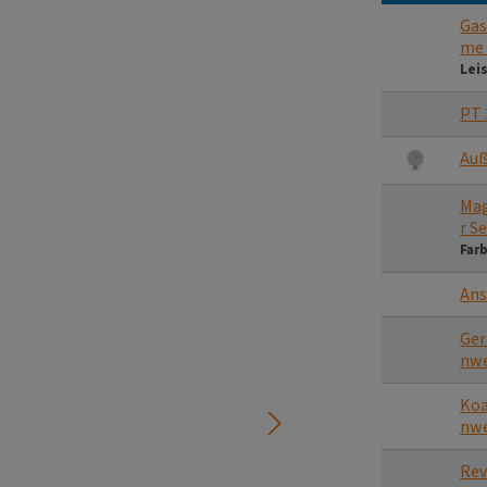
Gas
me
Lei
PT 
Auß
Mag
r S
Far
Ans
Ger
nw
Koa
nw
Rev