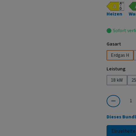
Heizen
Wa
Sofort verf
auswä
Gasart
Erdgas H
ausw
Leistung
18 kW
2
Produkt Anzahl:
Dieses Bundl
Einzelheite