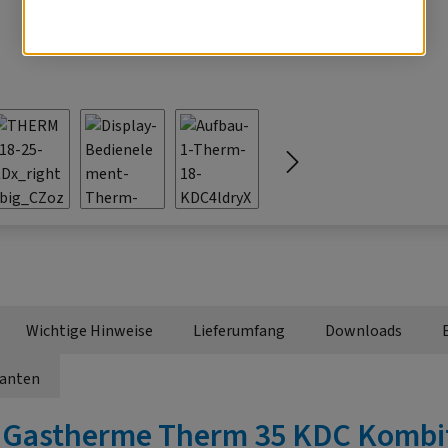
Wichtige Hinweise
Lieferumfang
Downloads
ianten
"Gastherme Therm 35 KDC Kombi