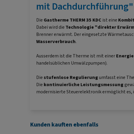
mit Dachdurchführung"
Die
Gastherme
THERM 35 KDC
ist eine
Kombit
Dabei wird die
Technologie "direkter Erwär
Brenner erwärmt. Der eingesetzte Wärmetausch
Wasserverbrauch
.
Ausserdem ist die Therme ist mit einer
Energi
handelsüblichen Umwälzpumpen).
Die
stufenlose Regulierung
umfasst eine The
Die
kontinuierliche Leistungsmessung
gewä
modernisierte Steuerelektronik ermöglicht es, 
Kunden kauften ebenfalls