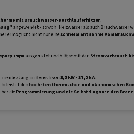
herme mit Brauchwasser-Durchlauferhitzer
.
mung"
angewendet - sowohl Heizwasser als auch Brauchwasser 
er ermöglicht nicht nur eine
schnelle Entnahme vom Brauch
esparpumpe
ausgerüstet und hilft somit den
Stromverbrauch bis
rmenleistung im Bereich von
3,5 kW - 37,0 kW
.
hrleistet den
höchsten thermischen und ökonomischen Ko
über die
Programmierung und die Selbstdiagnose den Brenn