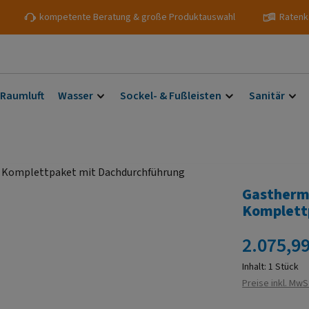
kompetente Beratung & große Produktauswahl
Ratenk
 Raumluft
Wasser
Sockel- & Fußleisten
Sanitär
Gastherm
Komplett
Regulärer Prei
2.075,99
Inhalt:
1 Stück
Preise inkl. MwS