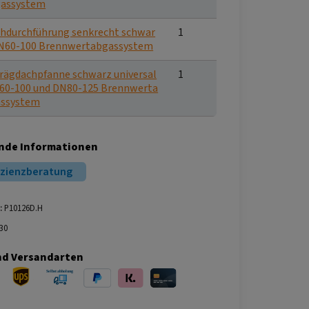
assystem
hdurchführung senkrecht schwar
1
N60-100 Brennwertabgassystem
rägdachpfanne schwarz universal
1
60-100 und DN80-125 Brennwerta
assystem
nde Informationen
izienzberatung
:
P10126D.H
30
nd Versandarten
ersand
UPS Versand
Selbstabholung
PayPal
Klarna
Kreditkarte