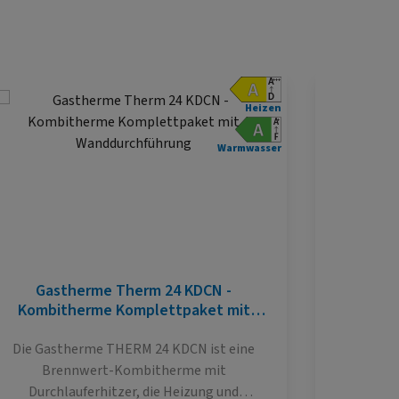
Heizen
Warmwasser
Gastherme Therm 24 KDCN -
Gas
Kombitherme Komplettpaket mit
Kombi
Wanddurchführung
Die Gastherme THERM 24 KDCN ist eine
Die Therm
Brennwert-Kombitherme mit
Bre
Durchlauferhitzer, die Heizung und
Durchlau