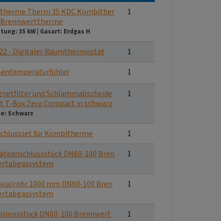
therme Therm 35 KDC Kombither
1
 Brennwerttherme
stung:
35 kW
|
Gasart:
Erdgas H
22 - Digitaler Raumthermostat
1
entemperaturfühler
1
netfilter und Schlammabscheide
1
et T-Box Zero Compact in schwarz
be:
Schwarz
chlussset für Kombitherme
1
äteanschlussstück DN60-100 Bren
1
ertabgassystem
xialrohr 1000 mm DN60-100 Bren
1
ertabgassystem
isionsstück DN60-100 Brennwert
1