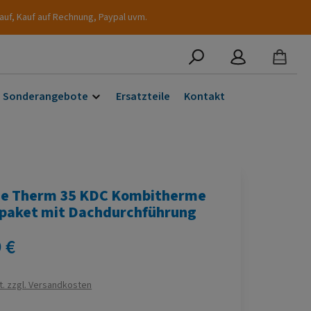
auf, Kauf auf Rechnung, Paypal uvm.
Sonderangebote
Ersatzteile
Kontakt
e Therm 35 KDC Kombitherme
paket mit Dachdurchführung
s:
 €
t. zzgl. Versandkosten