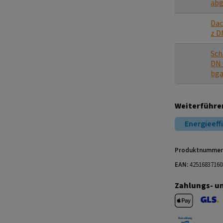
abg
Dac
z D
Sch
DN 
bg
Weiterführe
Energieeff
Produktnummer
EAN:
42516837160
Zahlungs- u
Apple Pay
GLS V