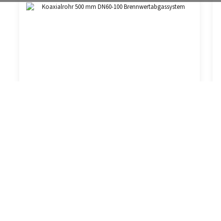
Koaxialrohr 500 mm DN60-100
Brennwertabgassystem
Regulärer Preis:
31,00 €
Preise inkl. MwSt. zzgl. Versandkosten
In den Warenkorb