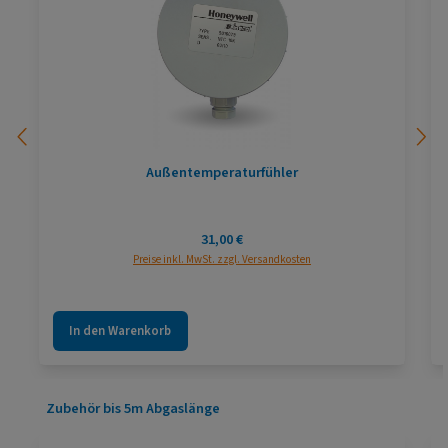
Außentemperaturfühler
Regulärer Preis:
31,00 €
Preise inkl. MwSt. zzgl. Versandkosten
In den Warenkorb
Produktgalerie überspringen
Zubehör bis 5m Abgaslänge