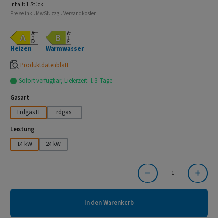
Inhalt:
1 Stück
Preise inkl. MwSt. zzgl. Versandkosten
Heizen
Warmwasser
Produktdatenblatt
Sofort verfügbar, Lieferzeit: 1-3 Tage
auswählen
Gasart
Erdgas H
Erdgas L
auswählen
Leistung
14 kW
24 kW
Produkt Anzahl: Gib den gewünschten Wert ein oder benutze die Schaltflächen um die Anzahl
In den Warenkorb