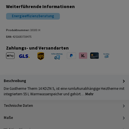
Weiterführende Informationen
Energieeffizienzberatung
Produktnummer:
10103.H
EAN:
4251683719475
Zahlungs- und Versandarten
Apple Pay
PayPal
Klarna
Kreditkarte
Barzahlung 
GLS Versand
UPS Versand
Selbstabholung
Beschreibung
Die Gastherme Therm 14 KDZN 5, ist eine rumluftunabhängige Heiztherme mit
integriertem 55 L Warmwasserspeicher und gehört…
Mehr
Technische Daten
Maße