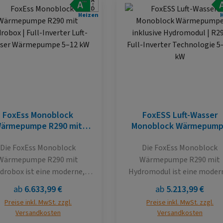
Heizen
FoxEss Monoblock
FoxESS Luft-Wasser
ärmepumpe R290 mit
Monoblock Wärmepum
drobox | Full-Inverter
inklusive Hydromodul | R
ft-Wasser Wärmepumpe
Full-Inverter Technolog
Die FoxEss Monoblock
Die FoxEss Monoblock
5–12 kW
5–12 kW
Wärmepumpe R290 mit
Wärmepumpe R290 mit
drobox ist eine moderne,
Hydromodul ist eine moder
effiziente Komplettlösung
hocheffiziente Komplettlös
Regulärer Preis:
Regulärer Preis:
ab
6.633,99 €
ab
5.213,99 €
ür Heizung, Kühlung und
für Heizung, Kühlung und
Preise inkl. MwSt. zzgl.
Preise inkl. MwSt. zzgl.
rmwasserbereitung. Das
Warmwasserbereitung. Da
Versandkosten
Versandkosten
ystem besteht aus einer
System besteht aus einer