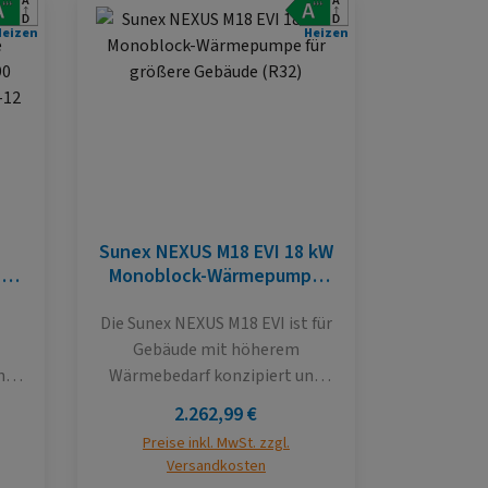
Heizen
Heizen
Sunex NEXUS M18 EVI 18 kW
pe
Monoblock-Wärmepumpe
290
für größere Gebäude (R32)
ie
Die Sunex NEXUS M18 EVI ist für
Gebäude mit höherem
ne,
Wärmebedarf konzipiert und
ung
eignet sich für zentrale
Regulärer Preis:
2.262,99 €
Heizungs- und
Preise inkl. MwSt. zzgl.
s
Warmwassersysteme. Durch den
Versandkosten
Einsatz von Inverter-Technik,