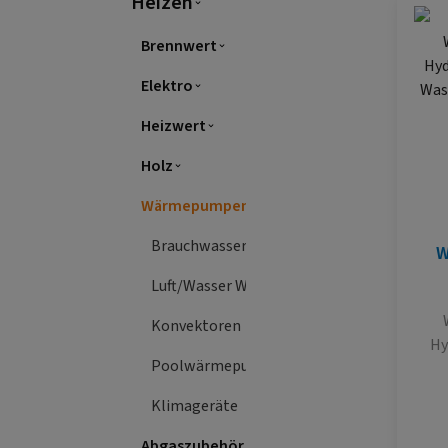
Heizen
Brennwert
Elektro
Heizwert
Holz
Wärmepumpen & Klimageräte
Brauchwasserwärmepumpen
W
Hy
Luft/Wasser Wärmepumpen
Lu
Konvektoren
Hy
Poolwärmepumpen
hoch
f
Klimageräte
Wa
S
Abgaszubehör