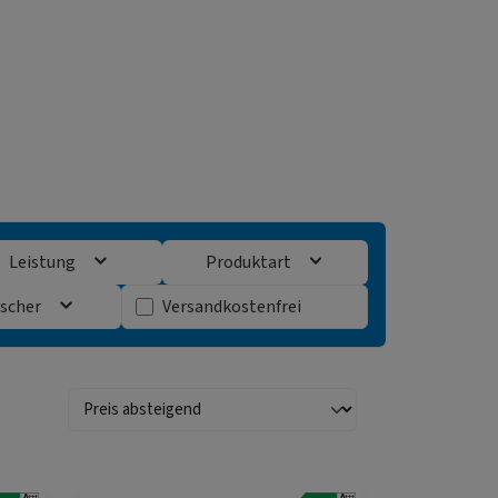
Leistung
Produktart
Filter hinzufügen: Versandkostenfrei
scher
Versandkostenfrei