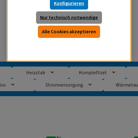
Konfigurieren
Nur technisch notwendige
Alle Cookies akzeptieren
Heizstab
Komplettset
los
Stromversorgung
Wärmetau