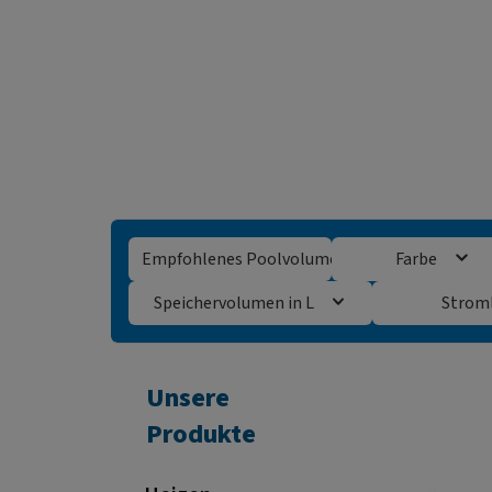
Empfohlenes Poolvolumen
Farbe
Speichervolumen in L
Strom
Unsere
Produkte