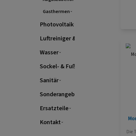
Gasthermen
mo
Wär
Photovoltaik
Ful
so
Luftreiniger & Raumluft
S
Wasser
natü
Sockel- & Fußleisten
Sanitär
Plat
Sonderangebote
Zw
Sy
Ersatzteile
leis
Mo
Kontakt
Auße
Die 