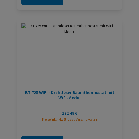
BT 725 WIFI - Drahtloser Raumthermostat mit
WiFi-Modul
Regulärer Preis:
182,49 €
Preise inkl. MwSt. zzgl. Versandkosten