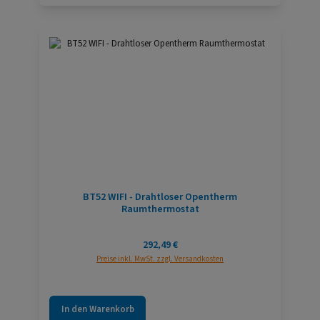
BT52 WIFI - Drahtloser Opentherm
Raumthermostat
Regulärer Preis:
292,49 €
Preise inkl. MwSt. zzgl. Versandkosten
In den Warenkorb