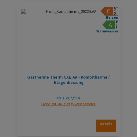
Heizen
Warmwasser
Gastherme Therm CXE.AA - Kombitherme /
Etagenheizung
Regulärer Preis:
ab
1.217,99 €
Preise inkl. MwSt. zzgl. Versandkosten
Details