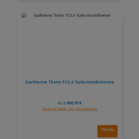
Gastherme Therm TCX.A Turbo Kombitherme
Regulärer Preis:
ab
1.068,99 €
Preise inkl. MwSt. zzgl. Versandkosten
Details