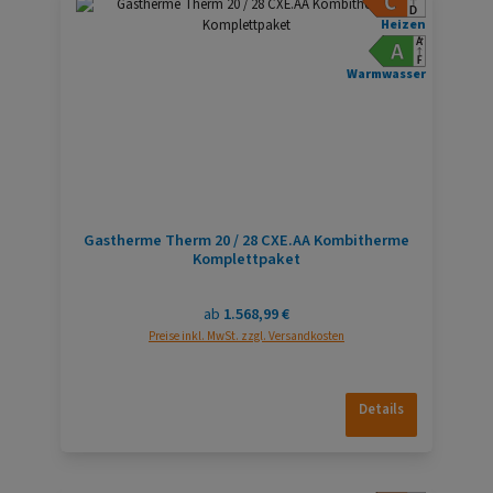
Heizen
Warmwasser
Gastherme Therm 20 / 28 CXE.AA Kombitherme
Komplettpaket
Regulärer Preis:
ab
1.568,99 €
Preise inkl. MwSt. zzgl. Versandkosten
Details