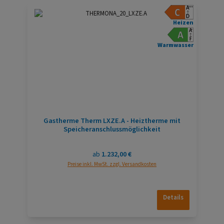
Heizen
Warmwasser
Gastherme Therm LXZE.A - Heiztherme mit
Speicheranschlussmöglichkeit
Regulärer Preis:
ab
1.232,00 €
Preise inkl. MwSt. zzgl. Versandkosten
Details