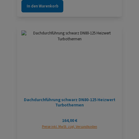
In den Warenkorb
Dachdurchführung schwarz DN80-125 Heizwert
Turbothermen
Regulärer Preis:
164,00 €
Preise inkl. MwSt. zzgl. Versandkosten