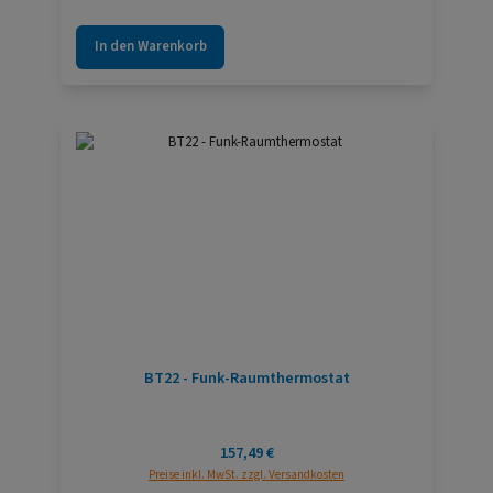
In den Warenkorb
BT22 - Funk-Raumthermostat
Regulärer Preis:
157,49 €
Preise inkl. MwSt. zzgl. Versandkosten