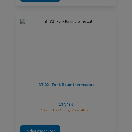
BT 32 - Funk Raumthermostat
Regulärer Preis:
184,49 €
Preise inkl. MwSt. zzgl. Versandkosten
In den Warenkorb