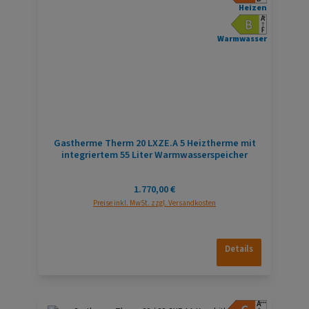
Heizen
Warmwasser
Gastherme Therm 20 LXZE.A 5 Heiztherme mit
integriertem 55 Liter Warmwasserspeicher
Regulärer Preis:
1.770,00 €
Preise inkl. MwSt. zzgl. Versandkosten
Details