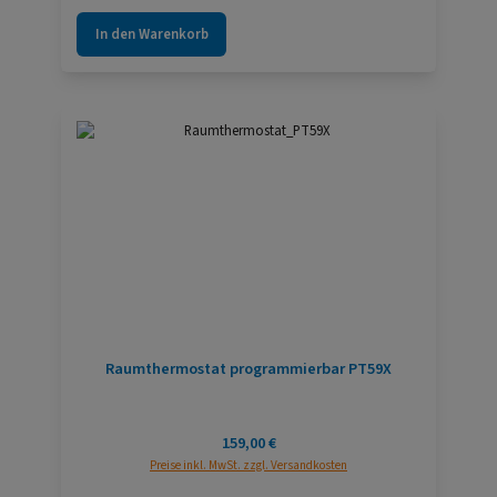
In den Warenkorb
Raumthermostat programmierbar PT59X
Regulärer Preis:
159,00 €
Preise inkl. MwSt. zzgl. Versandkosten