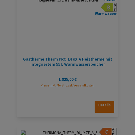
Heizen
Warmwasser
Gastherme Therm PRO 14 KX.A Heiztherme mit
integriertem 55 L Warmwasserspeicher
Regulärer Preis:
1.825,00 €
Preise inkl. MwSt. zzgl. Versandkosten
Details