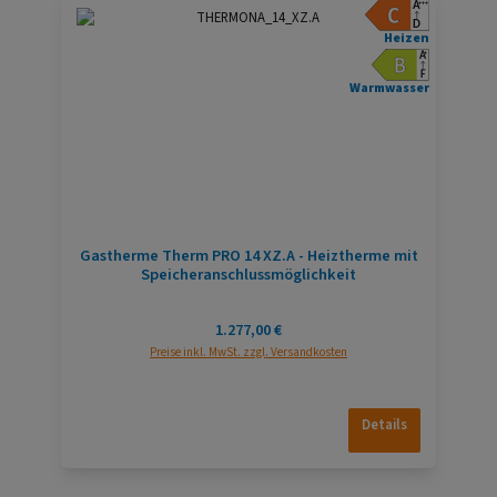
Heizen
Warmwasser
Gastherme Therm PRO 14 XZ.A - Heiztherme mit
Speicheranschlussmöglichkeit
Regulärer Preis:
1.277,00 €
Preise inkl. MwSt. zzgl. Versandkosten
Details