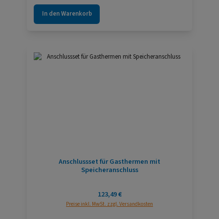
In den Warenkorb
Anschlussset für Gasthermen mit
Speicheranschluss
Regulärer Preis:
123,49 €
Preise inkl. MwSt. zzgl. Versandkosten