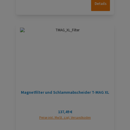
Details
Magnetfilter und Schlammabscheider T-MAG XL
Regulärer Preis:
137,49 €
Preise inkl. MwSt. zzgl. Versandkosten