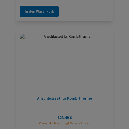
In den Warenkorb
Anschlussset für Kombitherme
Regulärer Preis:
123,49 €
Preise inkl. MwSt. zzgl. Versandkosten