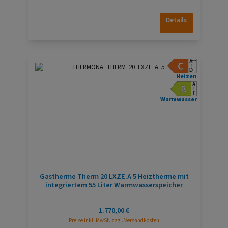
Details
Heizen
Warmwasser
Gastherme Therm 20 LXZE.A 5 Heiztherme mit
integriertem 55 Liter Warmwasserspeicher
Regulärer Preis:
1.770,00 €
Preise inkl. MwSt. zzgl. Versandkosten