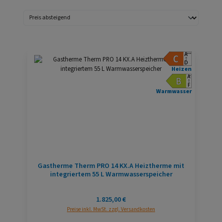
Heizen
Warmwasser
Gastherme Therm PRO 14 KX.A Heiztherme mit
integriertem 55 L Warmwasserspeicher
Regulärer Preis:
1.825,00 €
Preise inkl. MwSt. zzgl. Versandkosten