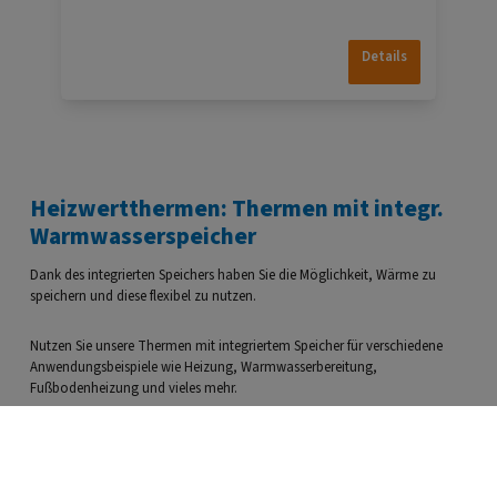
Details
Heizwertthermen: Thermen mit integr.
Warmwasserspeicher
Dank des integrierten Speichers haben Sie die Möglichkeit, Wärme zu
speichern und diese flexibel zu nutzen.
Nutzen Sie unsere Thermen mit integriertem Speicher für verschiedene
Anwendungsbeispiele wie Heizung, Warmwasserbereitung,
Fußbodenheizung und vieles mehr.
Kaufen Sie noch heute eine Thermona Therme mit integriertem Speicher
und profitieren Sie von einer effizienten Raumbeheizung, einer
zuverlässigen Warmwasserbereitung und einem individuell anpassbaren