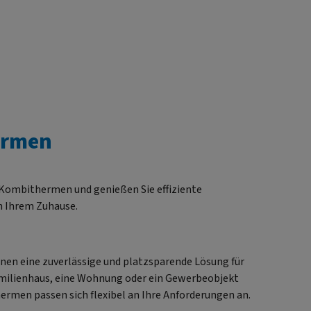
Leistungsmessung
währleistet den höchsten
mischen und ökonomischen
Komfort bei minimaler
Umweltbelastung. Die
rnisierte Steuerelektronik
ermöglicht es, über die
rogrammierung und die
ermen
Selbstdiagnose den
nnprozess zu optimieren.
Kombithermen und genießen Sie effiziente
 Ihrem Zuhause.
n eine zuverlässige und platzsparende Lösung für
amilienhaus, eine Wohnung oder ein Gewerbeobjekt
men passen sich flexibel an Ihre Anforderungen an.