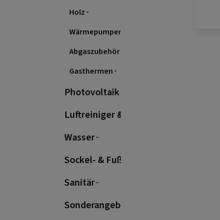
Bra
Holz
weit
Wärmepumpen & Klimageräte
Wä
Abgaszubehör
Ent
Gasthermen
sond
Was
Photovoltaik
is
Ener
Luftreiniger & Raumluft
Str
Wasser
Sockel- & Fußleisten
stuf
Sanitär
e
Bere
Sonderangebote