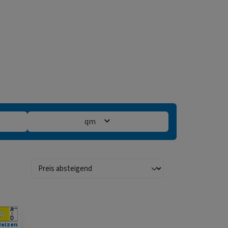
qm
Heizen