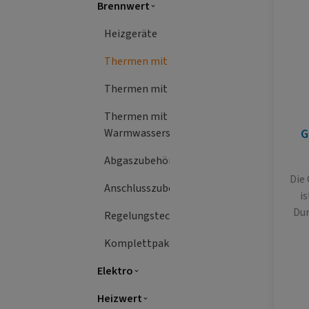
Brennwert
Heizgeräte
Thermen mit Durchlauferhitzer
Thermen mit Speicheranschluss
Thermen mit integr.
Warmwasserspeicher
G
Abgaszubehör
Die Gastherme THERM 18 KDC
Anschlusszubehör
i
Dur
Regelungstechnik
d
Komplettpakete
Erw
Elektro
Wä
Br
Heizwert