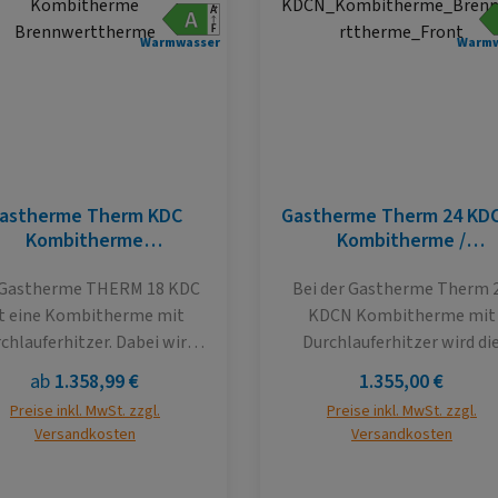
Warmwasser
Warmw
astherme Therm KDC
Gastherme Therm 24 KD
Kombitherme
Kombitherme /
Brennwerttherme
Brennwerttherme
Bei der Gastherme Therm 24
st eine Kombitherme mit
KDCN Kombitherme mit
chlauferhitzer. Dabei wird
Durchlauferhitzer wird di
ie Technologie "direkter
Technologie der "direkte
Regulärer Preis:
Regulärer Preis:
ab
1.358,99 €
1.355,00 €
ärmung" angewendet - das
Erwärmung" angewendet. 
Preise inkl. MwSt. zzgl.
Preise inkl. MwSt. zzgl.
Heizwasser wird im
bedeutet dass das Heizwas
Versandkosten
Versandkosten
rmetauscher direkt vom
im Wärmetauscher direkt v
enner erwärmt und für die
der Brennerflamme erwär