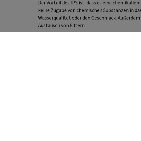
St
Der Vorteil des IPS ist, dass es eine chemikalie
Reduziert Hy
keine Zugabe von chemischen Substanzen in das
Le
Wasserqualität oder den Geschmack. Außerdem 
Roh
Austausch von Filtern.
W
Model
K
Kalk
110
Max. Wasserhärte: 20 °dH Hö
7
ab 100,- € versandkostenfrei** (in DE)
Gewi
Elek
Anzeige) 📦 
Nano 
Kalk