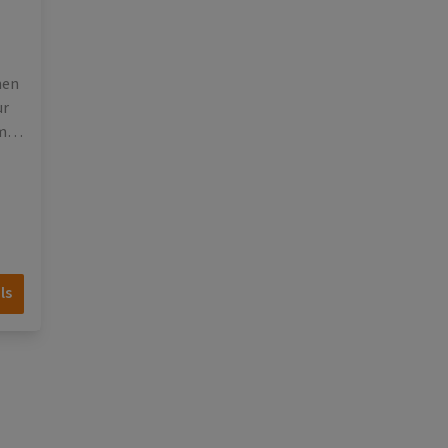
hen
ur
en
tes
ne
ls
e
ng
lust
er
en
-