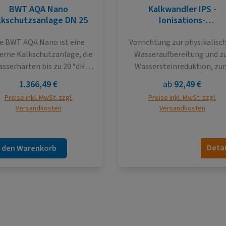
BWT AQA Nano
Kalkwandler IPS -
lkschutzsanlage DN 25
Ionisations-
Polarisationssystem
e BWT AQA Nano ist eine
Vorrichtung zur physikalisc
rne Kalkschutzanlage, die
Wasseraufbereitung und z
sserhärten bis zu 20 °dH
Wassersteinreduktion, zum
ktiv bewältigt. Sie nutzt ein
Schutz von Haushaltsgerät
Regulärer Preis:
Regulärer Preis:
1.366,49 €
ab
92,49 €
tentiertes Verfahren zur
und der
Preise inkl. MwSt. zzgl.
Preise inkl. MwSt. zzgl.
ung von Nanokristallen, um
Wasserverteilung. patentier
Versandkosten
Versandkosten
Kalkablagerungen zu
Produkt wartungsfrei kei
hindern, während wichtige
externe Energiequelle
eralstoffe wie Kalzium und
notwendigzertifizierte
Detai
n den Warenkorb
gnesium im Trinkwasser
Wirksamkeit absolut kein
erhalten bleiben. Die
Zusatzkosten keine Nutzu
kroprozessorgesteuerte
von Chemiestoffen Druckver
lektronik sorgt für einen
überschaubar Nutzungsdau
vollautomatischen und
der Heiz- und Sanitäranlag
rtungsarmen Betrieb. ✅
wird verlängert Red Line 
odukt-Highlights Basis-
geeignet für alle