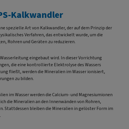
Kalkschutzanlage für
Wasserversorgungstypen B
IPS-Kalkwandler
Wasserhärten bis 20 °dH
Line - geeignet für alle
ntiertes Verfahren zur
Wasserversorgungstypen
ldung von Nanokristallen
enthält zusätzlich
ine spezielle Art von Kalkwandler, der auf dem Prinzip der
durch Strom- und
Desinfektionselemente, die 
physikalisches Verfahren, das entwickelt wurde, um die
Spannungsimpulse
für nicht aufbereitete
en, Rohren und Geräten zu reduzieren.
uverlässiger Schutz vor
Wasserquellen nötig sind
Kalkablagerungen und
e Wasserleitung eingebaut wird. In dieser Vorrichtung
rstopften Rohrleitungen
ngen, die eine kontrollierte Elektrolyse des Wassers
Erhält alle wichtigen
ung fließt, werden die Mineralien im Wasser ionisiert,
eralstoffe wie Kalzium und
erungen zu bilden.
gnesium im Trinkwasser
kroprozessorgesteuerte
eralien im Wasser werden die Calcium- und Magnesiumionen
Elektronik für
s sich die Mineralien an den Innenwänden von Rohren,
llautomatischen Betrieb
. Stattdessen bleiben die Mineralien in gelöster Form im
artungsarm: Lediglich
.
hsel der Kalkschutzeinheit
 110 m3 oder 12 Monaten