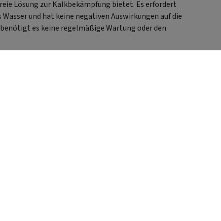
eckfertiges Wandgerät
nfreie Lösung zur Kalkbekämpfung bietet. Es erfordert
gienerisiken (z. B.
 Wasser und hat keine negativen Auswirkungen auf die
gionellen) durch saubere
benötigt es keine regelmäßige Wartung oder den
rleitungen Steigert die
Energieeffizienz der
armwasserbereitung 🔧
Technische Daten
lbezeichnung: AQA Nano
alkschutzsanlage DN 25
schutzleistung: 25 l/min
Kartuschenkapazität:
 m3±10 m3 oder 12 Monate
he:
10 mm Breite: 300 mm
kompetente Beratung & große Produktauswahl
cht: 29 kg Steuerung:
tronische Steuerung (LED-
Lieferumfang AQA
Kalkwandler Integrierte
schutz-Einheit Netzteil