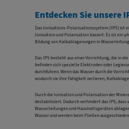
Entdecken Sie unsere 
Pate
Bi
Das Ionisations-Polarisationssystem (IPS) ist e
Ionisation und Polarisation basiert. Es ist ein 
Bildung von Kalkablagerungen in Wasserleitung
Z
Das IPS besteht aus einer Vorrichtung, die in di
ve
befinden sich spezielle Elektroden oder Legieru
durchführen. Wenn das Wasser durch die Vorricht
Min
wodurch sie ihre Fähigkeit verlieren, Kalkablag
Ma
Mi
Durch die Ionisation und Polarisation der Min
destabilisiert. Dadurch verhindert das IPS, das
vo
Wasserleitungen und Haushaltsgeräten ablagern
W
Wasser und werden beim Fließen ausgeschieden
Wec
nach