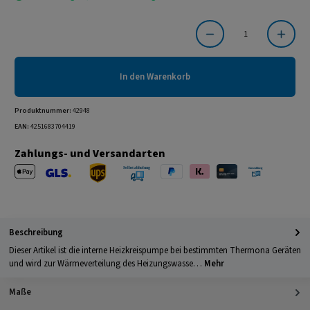
Produkt Anzahl: Gib den gewünschten Wert ein oder benutze die Schaltflächen um die Anzahl
In den Warenkorb
Produktnummer:
42948
EAN:
4251683704419
Zahlungs- und Versandarten
Apple Pay
PayPal
Klarna
Kreditkarte
Barzahlung 
GLS Versand
UPS Versand
Selbstabholung
Beschreibung
Dieser Artikel ist die interne Heizkreispumpe bei bestimmten Thermona Geräten
und wird zur Wärmeverteilung des Heizungswasse…
Mehr
Maße