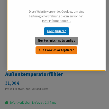
Diese Website verwendet Cookies, um eine
bestmögliche Erfahrung bieten zu können.
Mehr Informationen ...
Konfigurieren
Nur technisch notwendige
Alle Cookies akzeptieren
Außentemperaturfühler
Regulärer Preis:
31,00 €
Preise inkl. MwSt. zzgl. Versandkosten
Sofort verfügbar, Lieferzeit: 1-3 Tage