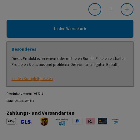
Produkt Anzahl: Gib den gewünschten Wert ein oder benutze die Schaltflächen um die Anzahl
In den Warenkorb
Besonderes
Dieses Produkt ist in einem oder mehreren Bundle-Paketen enthalten.
Probieren Sie es aus und profitieren Sie von einem guten Rabatt!
zu den Komplettpaketen
Produktnummer:
40579.1
EAN:
4251683704433
Zahlungs- und Versandarten
Apple Pay
PayPal
Klarna
Kreditkarte
Barzahlung 
GLS Versand
UPS Versand
Selbstabholung