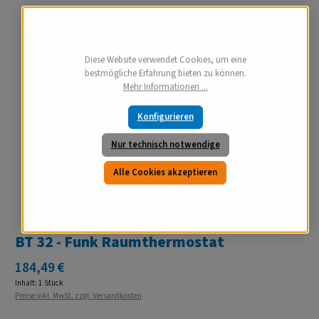
Diese Website verwendet Cookies, um eine
bestmögliche Erfahrung bieten zu können.
Mehr Informationen ...
Konfigurieren
Nur technisch notwendige
Alle Cookies akzeptieren
BT 32 - Funk Raumthermostat
Regulärer Preis:
184,49 €
Inhalt:
1 Stück
Preise inkl. MwSt. zzgl. Versandkosten