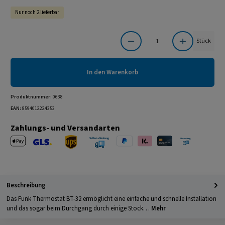
Nur noch 2 lieferbar
Produkt Anzahl: Gib den gewünschten Wert ein oder benutze die Schaltflächen um die Anzahl
Stück
In den Warenkorb
Produktnummer:
0638
EAN:
8594012224353
Zahlungs- und Versandarten
Apple Pay
PayPal
Klarna
Kreditkarte
Barzahlung 
GLS Versand
UPS Versand
Selbstabholung
Beschreibung
Das Funk Thermostat BT-32 ermöglicht eine einfache und schnelle Installation
und das sogar beim Durchgang durch einige Stock…
Mehr