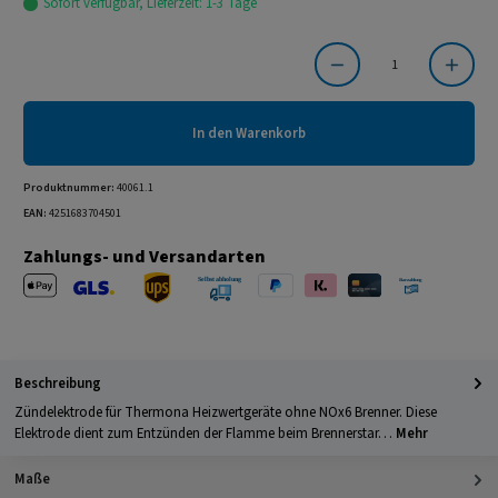
Sofort verfügbar, Lieferzeit: 1-3 Tage
Produkt Anzahl: Gib den gewünschten Wert ein oder benutze die Schaltflächen um die Anzahl
In den Warenkorb
Produktnummer:
40061.1
EAN:
4251683704501
Zahlungs- und Versandarten
Apple Pay
PayPal
Klarna
Kreditkarte
Barzahlung 
GLS Versand
UPS Versand
Selbstabholung
Beschreibung
Zündelektrode für Thermona Heizwertgeräte ohne NOx6 Brenner. Diese
Elektrode dient zum Entzünden der Flamme beim Brennerstar…
Mehr
Maße