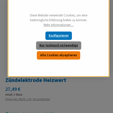
Diese Website verwendet Cookies, um eine
bestmögliche Erfahrung bieten zu können.
Mehr Informationen ...
Konfigurieren
Nur technisch notwendige
Alle Cookies akzeptieren
Zündelektrode Heizwert
Regulärer Preis:
27,49 €
Inhalt:
1 Stück
Preise inkl. MwSt. zzgl. Versandkosten