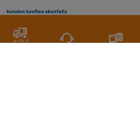
Kunden kauften ebenfalls
ab 100,- €
versandkostenfrei** (in
kompetente Beratung &
Ratenkauf, Kauf auf
DE)
große Produktauswahl
Rechnung, Paypal uvm.
Informationen
FAQ
Datenschutz
Impressum
AGB
Widerrufsrecht
Versand und Zahlungsbedingungen