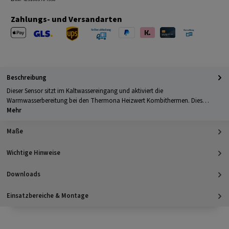
Zahlungs- und Versandarten
Apple Pay
PayPal
Klarna
Kreditkarte
Barzahlung 
GLS Versand
UPS Versand
Selbstabholung
Beschreibung
Dieser Sensor sitzt im Kaltwassereingang und aktiviert die
Warmwasserbereitung bei den Thermona Heizwert Kombithermen. Dies…
Mehr
Maße
Wichtige Hinweise
Downloads
Einsatzbereiche & Montage