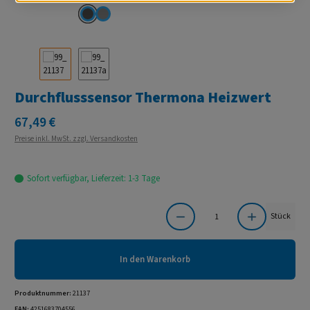
Durchflusssensor Thermona Heizwert
Regulärer Preis:
67,49 €
Preise inkl. MwSt. zzgl. Versandkosten
Sofort verfügbar, Lieferzeit: 1-3 Tage
Produkt Anzahl: Gib den gewünschten Wert ein oder benutze die Schaltflächen um die Anzahl
Stück
In den Warenkorb
Produktnummer:
21137
EAN:
4251683704556