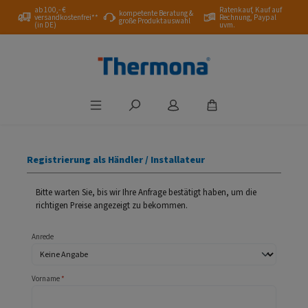
ab 100,- €
Ratenkauf, Kauf auf
Zum Hauptinhalt springen
kompetente Beratung &
versandkostenfrei**
Rechnung, Paypal
große Produktauswahl
(in DE)
uvm.
Registrierung als Händler / Installateur
Bitte warten Sie, bis wir Ihre Anfrage bestätigt haben, um die
richtigen Preise angezeigt zu bekommen.
Persönliche Informationen
Anrede
Vorname
*