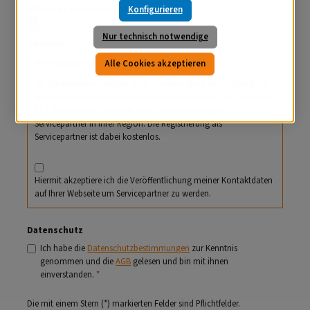
Wählen Sie eine Datei von Ihrem Rechner aus.
Konfigurieren
Nur technisch notwendige
Optional
Servicepartner werden
Alle Cookies akzeptieren
Als Servicepartner werden Sie in unserem Shop mit Anschrift im
Servicepartner-Bereich unseren Kunden empfohlen. Mit einfacher
PLZ-Suche finden unsere Kunden so die passenden
Servicepartner in Ihrer Region. Die Registrierung als
Servicepartner ist dabei kostenlos.
Hiermit akzeptiere ich die Veröffentlichung meiner Kontaktdaten
auf Ihrer Webseite um Servicepartner zu werden.
Datenschutz
Ich habe die
Datenschutzbestimmungen
zur Kenntnis
genommen und die
AGB
gelesen und bin mit ihnen
einverstanden.
*
Die mit einem Stern (*) markierten Felder sind Pflichtfelder.