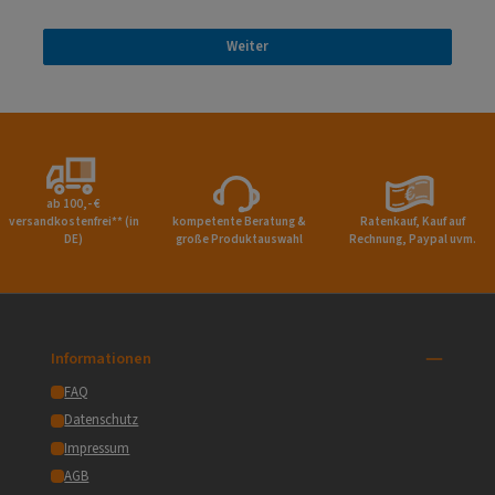
Weiter
ab 100,- €
versandkostenfrei** (in
kompetente Beratung &
Ratenkauf, Kauf auf
DE)
große Produktauswahl
Rechnung, Paypal uvm.
Informationen
FAQ
Datenschutz
Impressum
AGB