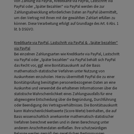
von Zahlung via PayPal, Kreditkarte via PayPal, Lastschrift via
PayPal oder „Später Bezahlen“ via PayPal werden die zur
Zahlungsabwicklung erforderlichen Daten an PayPal übermittelt,
um den Vertrag mit Ihnen mit der gewählten Zahlart erfüllen zu
können. Diese Verarbeitung erfolgt auf Grundlage des Art. 6 Abs. 1
lit. b DSGVO.
Kreditkarte via PayPal, Lastschrift via PayPal & „Später bezahlen“
via PayPal
Bei einzelnen Zahlungsarten wie Kreditkarte via PayPal, Lastschrift
via PayPal oder „Später bezahlen“ via PayPal behält sich PayPal
das Recht vor, ggf. eine Bonitätsauskunft auf der Basis
mathematisch-statistischer Verfahren unter Nutzung von
Auskunfteien einzuholen. Hierzu übermittelt PayPal die zu einer
Bonitätsprüfung benötigten personenbezogenen Daten an eine
Auskunftei und verwendet die erhaltenen Informationen über die
statistische Wahrscheinlichkeit eines Zahlungsausfalls für eine
abgewogene Entscheidung über die Begründung, Durchführung
oder Beendigung des Vertragsverhältnisses. Die Bonitätsauskunft
kann Wahrscheinlichkeitswerte (Score-Werte) beinhalten, die auf
Basis wissenschaftlich anerkannter mathematisch-statistischer
Verfahren berechnet werden und in deren Berechnung unter
anderem Anschriftendaten einfließen. Ihre schutzwürdigen
Belange werden gemäß den gesetzlichen Bestimmungen