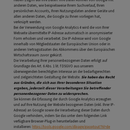
haben Zugriff auf Ihre Daten. Ihre Daten können von Google mit
anderen Daten, wie beispielsweise Ihrem Suchverlauf, Ihren
persönlichen Accounts, Ihren Nutzungsdaten anderer Geräte und
allen anderen Daten, die Google zu Ihnen vorliegen hat,
verknüpft werden.
Bei der Verwendung von Google Analytics 4 wird die von Ihrer
Webseite übermittelte IP-Adresse automatisch in anonymisierter
Form erhoben und verarbeitet. Die IP-Adresse wird von Google
innerhalb von Mitgliedstaaten der Europäischen Union oder in
anderen Vertragsstaaten des Abkommens über den Europäischen
Wirtschaftsraum zuvor gekürzt.
Die Verarbeitung Ihrer personenbezogenen Daten erfolgt auf
Grundlage des Art. 6 Abs. 1 lit. f DSGVO aus unserem
überwiegenden berechtigten Interesse an der bedarfsgerechten
und zielgerichteten Gestaltung der Website.
Sie haben das Recht
aus Gründen, die sich aus Ihrer besonderen Situation
ergeben, jederzeit dieser Verarbeitungen Sie betreffender
personenbezogener Daten zu widersprechen.
Sie können die Erfassung der durch Google Analytics erzeugten
und auf Ihre Nutzung der Website bezogenen Daten (inkl. Ihrer IP-
Adresse) an Google sowie die Verarbeitung dieser Daten durch
Google verhindern, indem Sie das unter dem folgenden Link
verfügbare Browser-Plug-in herunterladen und
installieren:
https://tools.google.com/dlpage/gaoptout?hl=de