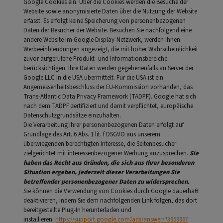
Google Cookies ein. Über die Cookies werden die Besuche der
Website sowie anonymisierte Daten über die Nutzung der Website
erfasst. Es erfolgt keine Speicherung von personenbezogenen
Daten der Besucher der Website. Besuchen Sie nachfolgend eine
andere Website im Google Display-Netzwerk, werden Ihnen
Werbeeinblendungen angezeigt, die mit hoher Wahrscheinlichkeit
zuvor aufgerufene Produkt- und Informationsbereiche
berücksichtigen. Ihre Daten werden gegebenenfalls an Server der
Google LLC in die USA übermittelt. Für die USA ist ein
Angemessenheitsbeschluss der EU-Kommission vorhanden, das
Trans-Atlantic Data Privacy Framework (TADPF). Google hat sich
nach dem TADPF zertifiziert und damit verpflichtet, europäische
Datenschutzgrundsätze einzuhalten.
Die Verarbeitung Ihrer personenbezogenen Daten erfolgt auf
Grundlage des Art. 6 Abs. 1 lit. f DSGVO aus unserem
überwiegenden berechtigten Interesse, die Seitenbesucher
zielgerichtet mit interessenbezogener Werbung anzusprechen.
Sie
haben das Recht aus Gründen, die sich aus Ihrer besonderen
Situation ergeben, jederzeit dieser Verarbeitungen Sie
betreffender personenbezogener Daten zu widersprechen.
Sie können die Verwendung von Cookies durch Google dauerhaft
deaktivieren, indem Sie dem nachfolgenden Link folgen, das dort
bereitgestellte Plug-In herunterladen und
installieren:
https://support.google.com/ads/answer/7395996?