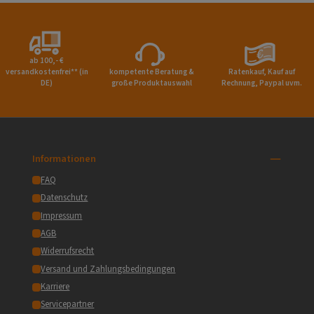
ab 100,- €
versandkostenfrei** (in
kompetente Beratung &
Ratenkauf, Kauf auf
DE)
große Produktauswahl
Rechnung, Paypal uvm.
Informationen
FAQ
Datenschutz
Impressum
AGB
Widerrufsrecht
Versand und Zahlungsbedingungen
Karriere
Servicepartner