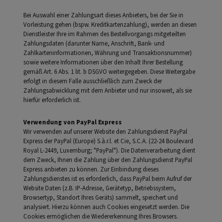
Bei Auswahl einer Zahlungsart dieses Anbieters, bei der Sie in
Vorleistung gehen (bspw. Kreditkartenzahlung), werden an diesen
Dienstleister Ihre im Rahmen des Bestellvorgangs mitgeteilten
Zahlungsdaten (darunter Name, Anschrift, Bank- und
Zahlkarteninformationen, Währung und Transaktionsnummer)
sowie weitere Informationen über den Inhalt Ihrer Bestellung
gemäß Art. 6 Abs. 1 lit. b DSGVO weitergegeben. Diese Weitergabe
erfolgt in diesem Falle ausschließlich zum Zweck der
Zahlungsabwicklung mit dem Anbieter und nur insoweit, als sie
hierfür erforderlich ist.
Verwendung von PayPal Express
Wir verwenden auf unserer Website den Zahlungsdienst PayPal
Express der PayPal (Europe) S.à.r.l. et Cie, S.C.A. (22-24 Boulevard
Royal L-2449, Luxemburg; "PayPal"). Die Datenverarbeitung dient
dem Zweck, Ihnen die Zahlung über den Zahlungsdienst PayPal
Express anbieten zu können. Zur Einbindung dieses
Zahlungsdienstes ist es erforderlich, dass PayPal beim Aufruf der
Website Daten (z.B. IP-Adresse, Gerätetyp, Betriebssystem,
Browsertyp, Standort Ihres Geräts) sammelt, speichert und
analysiert. Hierzu können auch Cookies eingesetzt werden. Die
Cookies ermöglichen die Wiedererkennung Ihres Browsers.