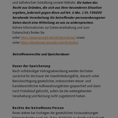
und ästhetischen Gestaltung unserer Website.
Sie haben das
Recht aus Gründen, die sich aus Ihrer besonderen Situation
ergeben, jederzeit gegen diese auf Art. 6 Abs. 1 lit. f DSGVO
beruhende Verarbeitung Sie betreffender personenbezogener
Daten durch eine Mitteilung an uns zu widersprechen.
Nähere Informationen zur Datenverarbeitung und zum
Datenschutz finden Sie
unter
https://www.google.de/intl/de/policies/
sowie
unter
https://developers.google.com/fonts/faq
.
Betroffenenrechte und Speicherdauer
Dauer der Speicherung
Nach vollständiger Vertragsabwicklung werden die Daten
zunächst für die Dauer der Gewährleistungsfrist, danach unter
Berücksichtigung gesetzlicher, insbesondere steuer- und
handelsrechtlicher Aufbewahrungsfristen gespeichert und dann
nach Fristablauf gelöscht, sofern Sie der weitergehenden
Verarbeitung und Nutzung nicht zugestimmt haben.
Rechte der betroffenen Person
Ihnen stehen bei Vorliegen der gesetzlichen Voraussetzungen
folgende Rechte nach Art. 15 bis 20 DSGVO zu: Recht auf Auskunft,