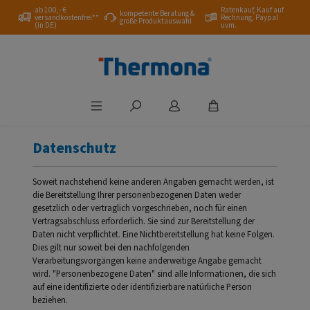
ab 100,- €
Ratenkauf, Kauf auf
Zum Hauptinhalt springen
kompetente Beratung &
versandkostenfrei**
Rechnung, Paypal
große Produktauswahl
(in DE)
uvm.
Datenschutz
Soweit nachstehend keine anderen Angaben gemacht werden, ist
die Bereitstellung Ihrer personenbezogenen Daten weder
gesetzlich oder vertraglich vorgeschrieben, noch für einen
Vertragsabschluss erforderlich. Sie sind zur Bereitstellung der
Daten nicht verpflichtet. Eine Nichtbereitstellung hat keine Folgen.
Dies gilt nur soweit bei den nachfolgenden
Verarbeitungsvorgängen keine anderweitige Angabe gemacht
wird. "Personenbezogene Daten" sind alle Informationen, die sich
auf eine identifizierte oder identifizierbare natürliche Person
beziehen.