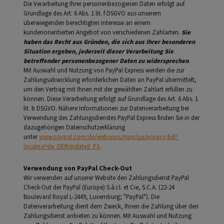
Die Verarbeitung Ihrer personenbezogenen Daten erfolgt auf
Grundlage des Art. 6 Abs. 1 lit. f DSGVO aus unserem
überwiegenden berechtigten Interesse an einem
kundenorientierten Angebot von verschiedenen Zahlarten.
Sie
haben das Recht aus Gründen, die sich aus Ihrer besonderen
Situation ergeben, jederzeit dieser Verarbeitung Sie
betreffender personenbezogener Daten zu widersprechen
.
Mit Auswahl und Nutzung von PayPal Express werden die zur
Zahlungsabwicklung erforderlichen Daten an PayPal übermittelt,
um den Vertrag mit Ihnen mit der gewählten Zahlart erfüllen zu
können. Diese Verarbeitung erfolgt auf Grundlage des Art. 6 Abs. 1
lit. b DSGVO. Nähere Informationen zur Datenverarbeitung bei
Verwendung des Zahlungsdienstes PayPal Express finden Sie in der
dazugehörigen Datenschutzerklärung
unter
www.paypal.com/de/webapps/mpp/ua/privacy-full?
locale.x=de_DE#Updated_PS
.
Verwendung von PayPal Check-Out
Wir verwenden auf unserer Website den Zahlungsdienst PayPal
Check-Out der PayPal (Europe) S.à.r.l. et Cie, S.C.A. (22-24
Boulevard Royal L-2449, Luxemburg; "PayPal"). Die
Datenverarbeitung dient dem Zweck, Ihnen die Zahlung über den
Zahlungsdienst anbieten zu können. Mit Auswahl und Nutzung