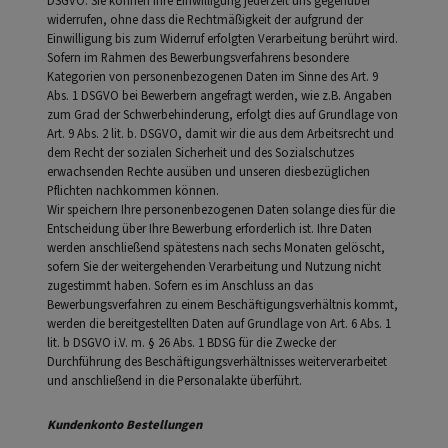
DSGVO. Sie können Ihre Einwilligung jederzeit uns gegenüber
widerrufen, ohne dass die Rechtmäßigkeit der aufgrund der
Einwilligung bis zum Widerruf erfolgten Verarbeitung berührt wird.
Sofern im Rahmen des Bewerbungsverfahrens besondere
Kategorien von personenbezogenen Daten im Sinne des Art. 9
Abs. 1 DSGVO bei Bewerbern angefragt werden, wie z.B. Angaben
zum Grad der Schwerbehinderung, erfolgt dies auf Grundlage von
Art. 9 Abs. 2 lit. b. DSGVO, damit wir die aus dem Arbeitsrecht und
dem Recht der sozialen Sicherheit und des Sozialschutzes
erwachsenden Rechte ausüben und unseren diesbezüglichen
Pflichten nachkommen können.
Wir speichern Ihre personenbezogenen Daten solange dies für die
Entscheidung über Ihre Bewerbung erforderlich ist. Ihre Daten
werden anschließend spätestens nach sechs Monaten gelöscht,
sofern Sie der weitergehenden Verarbeitung und Nutzung nicht
zugestimmt haben. Sofern es im Anschluss an das
Bewerbungsverfahren zu einem Beschäftigungsverhältnis kommt,
werden die bereitgestellten Daten auf Grundlage von Art. 6 Abs. 1
lit. b DSGVO i.V. m. § 26 Abs. 1 BDSG für die Zwecke der
Durchführung des Beschäftigungsverhältnisses weiterverarbeitet
und anschließend in die Personalakte überführt.
Kundenkonto Bestellungen