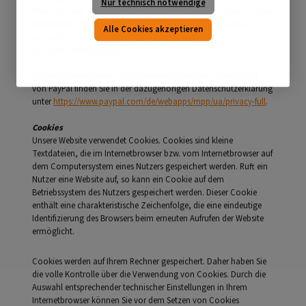
Nur technisch notwendige
Informationen zum Datenschutz und welche Auskunfteien Ratpay
verwenden finden Sie unter
https://www.ratepay.com/legal-
Alle Cookies akzeptieren
payment-dataprivacy/
und
https://www.ratepay.com/legal-
payment-creditagencies/
.
Nähere Informationen zur Datenverarbeitung bei Verwendung
von PayPal finden Sie in der dazugehörigen Datenschutzerklärung
unter
https://www.paypal.com/de/webapps/mpp/ua/privacy-full
.
Cookies
Unsere Website verwendet Cookies. Cookies sind kleine
Textdateien, die im Internetbrowser bzw. vom Internetbrowser auf
dem Computersystem eines Nutzers gespeichert werden. Ruft ein
Nutzer eine Website auf, so kann ein Cookie auf dem
Betriebssystem des Nutzers gespeichert werden. Dieser Cookie
enthält eine charakteristische Zeichenfolge, die eine eindeutige
Identifizierung des Browsers beim erneuten Aufrufen der Website
ermöglicht.
Cookies werden auf Ihrem Rechner gespeichert. Daher haben Sie
die volle Kontrolle über die Verwendung von Cookies. Durch die
Auswahl entsprechender technischer Einstellungen in Ihrem
Internetbrowser können Sie vor dem Setzen von Cookies