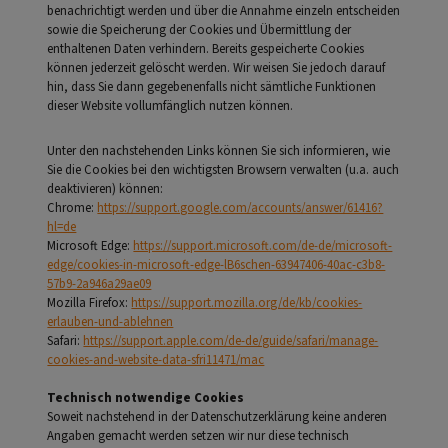
benachrichtigt werden und über die Annahme einzeln entscheiden
sowie die Speicherung der Cookies und Übermittlung der
enthaltenen Daten verhindern. Bereits gespeicherte Cookies
können jederzeit gelöscht werden. Wir weisen Sie jedoch darauf
hin, dass Sie dann gegebenenfalls nicht sämtliche Funktionen
dieser Website vollumfänglich nutzen können.
Unter den nachstehenden Links können Sie sich informieren, wie
Sie die Cookies bei den wichtigsten Browsern verwalten (u.a. auch
deaktivieren) können:
Chrome:
https://support.google.com/accounts/answer/61416?
hl=de
Microsoft Edge:
https://support.microsoft.com/de-de/microsoft-
edge/cookies-in-microsoft-edge-lB6schen-63947406-40ac-c3b8-
57b9-2a946a29ae09
Mozilla Firefox:
https://support.mozilla.org/de/kb/cookies-
erlauben-und-ablehnen
Safari:
https://support.apple.com/de-de/guide/safari/manage-
cookies-and-website-data-sfri11471/mac
Technisch notwendige Cookies
Soweit nachstehend in der Datenschutzerklärung keine anderen
Angaben gemacht werden setzen wir nur diese technisch