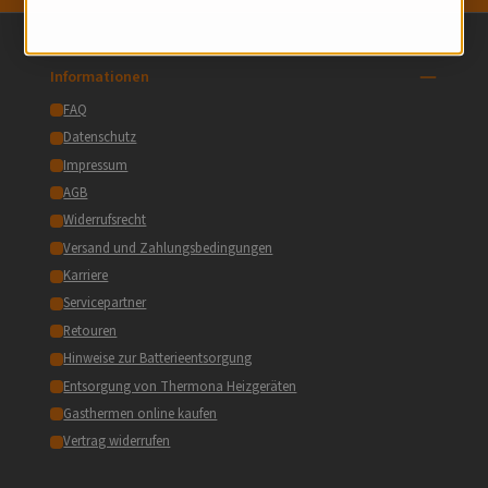
Informationen
FAQ
Datenschutz
Impressum
AGB
Widerrufsrecht
Versand und Zahlungsbedingungen
Karriere
Servicepartner
Retouren
Hinweise zur Batterieentsorgung
Entsorgung von Thermona Heizgeräten
Gasthermen online kaufen
Vertrag widerrufen