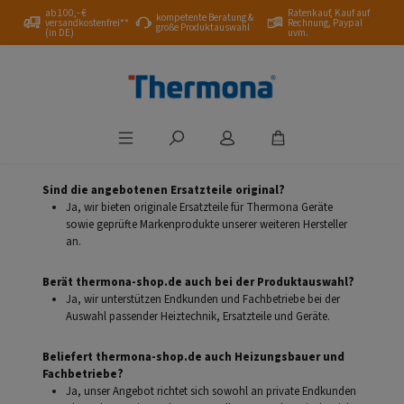
ab 100,- €
Ratenkauf, Kauf auf
Zum Hauptinhalt springen
kompetente Beratung &
versandkostenfrei**
Rechnung, Paypal
große Produktauswahl
(in DE)
uvm.
Sind die angebotenen Ersatzteile original?
Ja, wir bieten originale Ersatzteile für Thermona Geräte
sowie geprüfte Markenprodukte unserer weiteren Hersteller
an.
Berät thermona-shop.de auch bei der Produktauswahl?
Ja, wir unterstützen Endkunden und Fachbetriebe bei der
Auswahl passender Heiztechnik, Ersatzteile und Geräte.
Beliefert thermona-shop.de auch Heizungsbauer und
Fachbetriebe?
Ja, unser Angebot richtet sich sowohl an private Endkunden