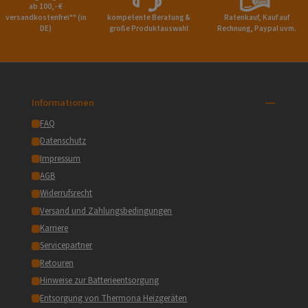
ab 100,- €
versandkostenfrei** (in
kompetente Beratung &
Ratenkauf, Kauf auf
DE)
große Produktauswahl
Rechnung, Paypal uvm.
Informationen
FAQ
Datenschutz
Impressum
AGB
Widerrufsrecht
Versand und Zahlungsbedingungen
Karriere
Servicepartner
Retouren
Hinweise zur Batterieentsorgung
Entsorgung von Thermona Heizgeräten