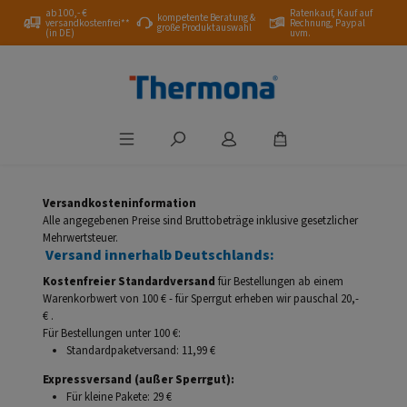
ab 100,- €
Ratenkauf, Kauf auf
Zum Hauptinhalt springen
kompetente Beratung &
versandkostenfrei**
Rechnung, Paypal
große Produktauswahl
(in DE)
uvm.
Versandkosteninformation
Alle angegebenen Preise sind Bruttobeträge inklusive gesetzlicher
Mehrwertsteuer.
Versand innerhalb Deutschlands:
Kostenfreier Standardversand
für Bestellungen ab einem
Warenkorbwert von 100 € - für Sperrgut erheben wir pauschal 20,-
€ .
Für Bestellungen unter 100 €:
Standardpaketversand: 11,99 €
Expressversand (außer Sperrgut):
Für kleine Pakete: 29 €