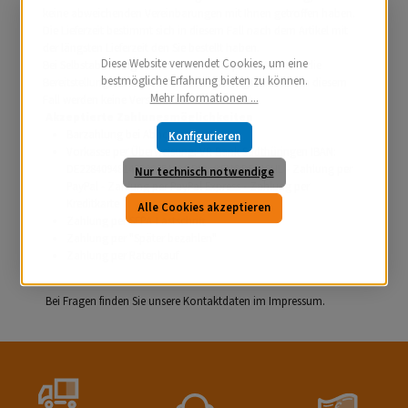
keine abweichenden Vereinbarungen mit Ihnen getroffen haben.
Die Lieferzeit bestimmt sich in diesem Fall nach dem Artikel mit
der längsten Lieferzeit den Sie bestellt haben.
Diese Website verwendet Cookies, um eine
Bei Selbstabholung informieren wir Sie per E-Mail über die
bestmögliche Erfahrung bieten zu können.
Bereitstellung der Ware und die Abholmöglichkeiten. In diesem
Mehr Informationen ...
Fall werden keine Versandkosten berechnet.
Akzeptierte Zahlungsmöglichkeiten
Barzahlung bei Abholung
Konfigurieren
Vorkasse per Überweisung: VR Bank Südthüringen IBAN:
DE22840948145500251836 BIC: GENODEF1SHL - Zahlung per
Nur technisch notwendige
PayPal - Zahlung per PayPal Express - Zahlung per
Kreditkarte
Alle Cookies akzeptieren
Zahlung per SEPA-Lastschrift
Zahlung per "Später bezahlen"
Zahlung per Ratenkauf
Bei Fragen finden Sie unsere Kontaktdaten im Impressum.