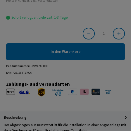
Preise inkl. MwSt. zzgl. Versandkosten
Sofort verfügbar, Lieferzeit: 1-3 Tage
Produkt Anzahl: Gib den gewünschten Wert ein oder benutze die Schaltflächen um die Anzahl
In den Warenkorb
Produktnummer:
PABSC 90 D80
EAN:
4251683717006
Zahlungs- und Versandarten
Apple Pay
PayPal
Klarna
Kreditkarte
Barzahlung 
GLS Versand
UPS Versand
Selbstabholung
Beschreibung
Der Abgasbogen aus Kunststoff ist für die Installation in einer Abgasanlage mit
dem Durchmesser 80 mm. Er sitzt auf einer Tr…
Mehr