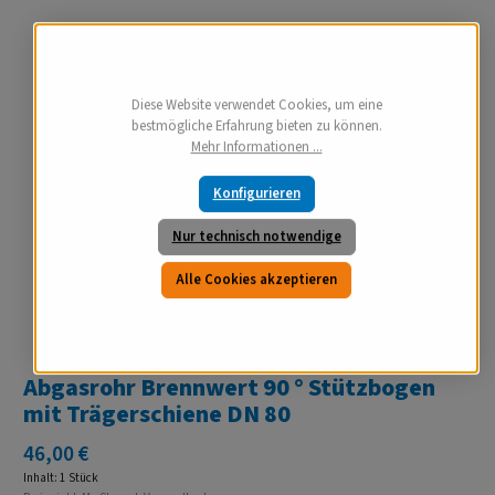
Diese Website verwendet Cookies, um eine
bestmögliche Erfahrung bieten zu können.
Mehr Informationen ...
Konfigurieren
Nur technisch notwendige
Alle Cookies akzeptieren
Abgasrohr Brennwert 90 ° Stützbogen
mit Trägerschiene DN 80
Regulärer Preis:
46,00 €
Inhalt:
1 Stück