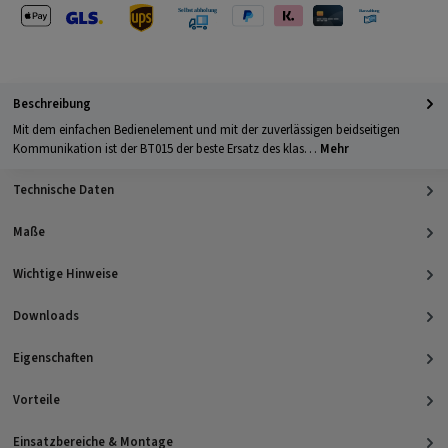
Apple Pay
PayPal
Klarna
Kreditkarte
Barzahlung 
GLS Versand
UPS Versand
Selbstabholung
Beschreibung
Mit dem einfachen Bedienelement und mit der zuverlässigen beidseitigen
Kommunikation ist der BT015 der beste Ersatz des klas…
Mehr
Technische Daten
Maße
Wichtige Hinweise
Downloads
Eigenschaften
Vorteile
Einsatzbereiche & Montage