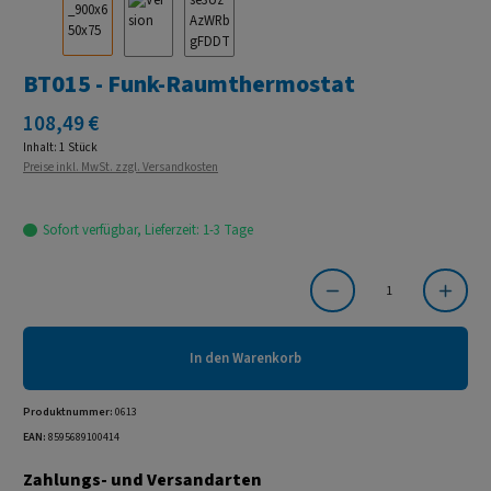
BT015 - Funk-Raumthermostat
Regulärer Preis:
108,49 €
Inhalt:
1 Stück
Preise inkl. MwSt. zzgl. Versandkosten
Sofort verfügbar, Lieferzeit: 1-3 Tage
Produkt Anzahl: Gib den gewünschten Wert ein oder benutze die Schaltflächen um die Anzahl
In den Warenkorb
Produktnummer:
0613
EAN:
8595689100414
Zahlungs- und Versandarten