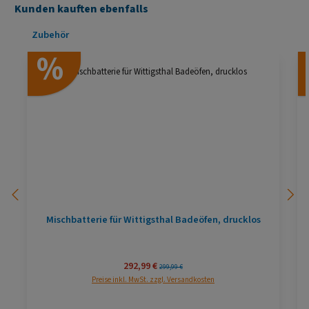
Kunden kauften ebenfalls
Produktgalerie überspringen
Zubehör
%
Mischbatterie für Wittigsthal Badeöfen, drucklos
Verkaufspreis:
292,99 €
Regulärer Preis:
299,99 €
Preise inkl. MwSt. zzgl. Versandkosten