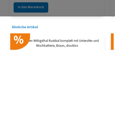
In den Warenkorb
Produktgalerie überspringen
Ähnliche Artikel
%
Badeofen Wittigsthal Rustikal komplett mit
Unterofen und Mischbatterie, Braun, drucklos
Verkaufspreis:
949,99 €
Regulärer Preis:
999,99 €