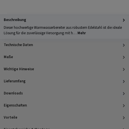
Apple Pay
PayPal
Klarna
Kreditkarte
Barzahlung 
GLS Versand
UPS Versand
Selbstabholung
Beschreibung
Dieser hochwertige Warmwasserbereiter aus robustem Edelstahl ist die ideale
Lösung für die zuverlässige Versorgung mit h…
Mehr
Technische Daten
Maße
Wichtige Hinweise
Lieferumfang
Downloads
Eigenschaften
Vorteile