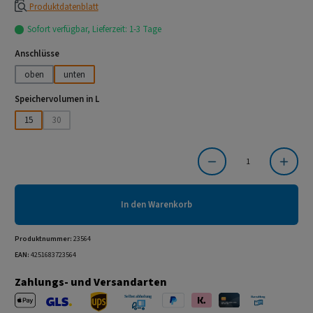
Produktdatenblatt
Sofort verfügbar, Lieferzeit: 1-3 Tage
auswählen
Anschlüsse
oben
unten
auswählen
Speichervolumen in L
15
30
(Diese Option ist zurzeit nicht verfügbar.)
Produkt Anzahl: Gib den gewünschten Wert ein oder benutze die Schaltflächen um die Anzahl
In den Warenkorb
Produktnummer:
23564
EAN:
4251683723564
Zahlungs- und Versandarten