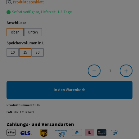
Produktdatenblatt
Sofort verfügbar, Lieferzeit: 1-3 Tage
auswählen
Anschlüsse
oben
unten
auswählen
Speichervolumen in L
10
15
30
Produkt Anzahl: Gib den gewünschten Wert ein oder benutze die Schaltflächen um die Anzahl
In den Warenkorb
Produktnummer:
23502
EAN:
6971170592463
Zahlungs- und Versandarten