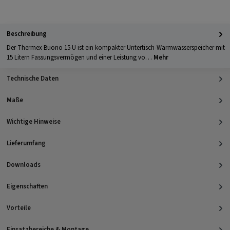
Apple Pay
PayPal
Klarna
Kreditkarte
Barzahlung 
GLS Versand
UPS Versand
Selbstabholung
Beschreibung
Der Thermex Buono 15 U ist ein kompakter Untertisch-Warmwasserspeicher mit
15 Litern Fassungsvermögen und einer Leistung vo…
Mehr
Technische Daten
Maße
Wichtige Hinweise
Lieferumfang
Downloads
Eigenschaften
Vorteile
Einsatzbereiche & Montage