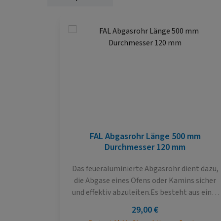
Produktgalerie überspringen
FAL Abgasrohr Länge 500 mm
Durchmesser 120 mm
Das feueraluminierte Abgasrohr dient dazu,
die Abgase eines Ofens oder Kamins sicher
und effektiv abzuleiten.Es besteht aus einer
robusten metallischen Konstruktion, die mit
Regulärer Preis:
29,00 €
einer speziellen feueraluminierten