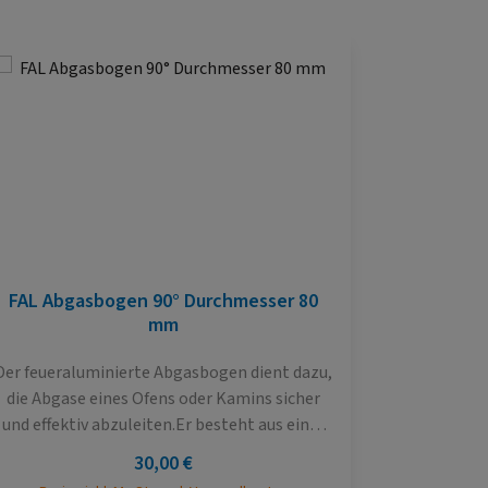
FAL Abgasbogen 90° Durchmesser 80
mm
Der feueraluminierte Abgasbogen dient dazu,
die Abgase eines Ofens oder Kamins sicher
und effektiv abzuleiten.Er besteht aus einer
robusten metallischen Konstruktion, die mit
Regulärer Preis:
30,00 €
einer speziellen feueraluminierten