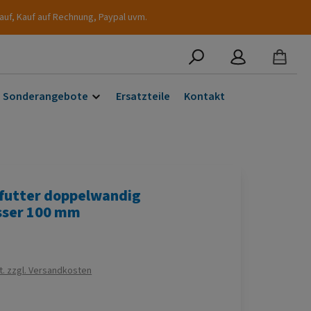
auf, Kauf auf Rechnung, Paypal uvm.
Sonderangebote
Ersatzteile
Kontakt
futter doppelwandig
ser 100 mm
s:
t. zzgl. Versandkosten