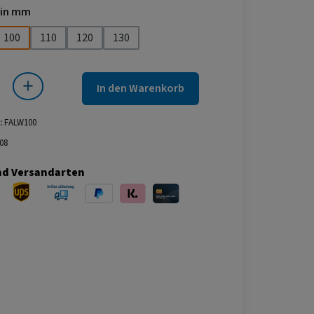
auswählen
 in mm
100
110
120
130
 Gib den gewünschten Wert ein oder benutze die Schaltflächen um die Anza
In den Warenkorb
:
FALW100
08
nd Versandarten
ersand
UPS Versand
Selbstabholung
PayPal
Klarna
Kreditkarte
bei Abholung