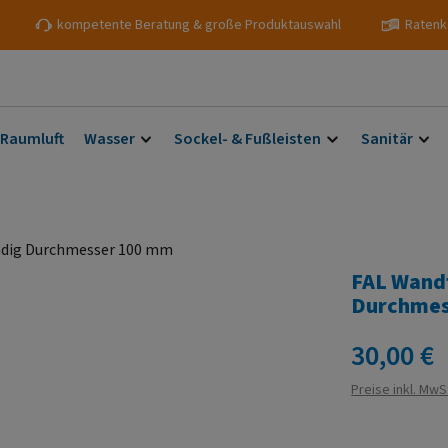
kompetente Beratung & große Produktauswahl
Ratenk
 Raumluft
Wasser
Sockel- & Fußleisten
Sanitär
FAL Wand
Durchmes
Regulärer Prei
30,00 €
Preise inkl. MwS