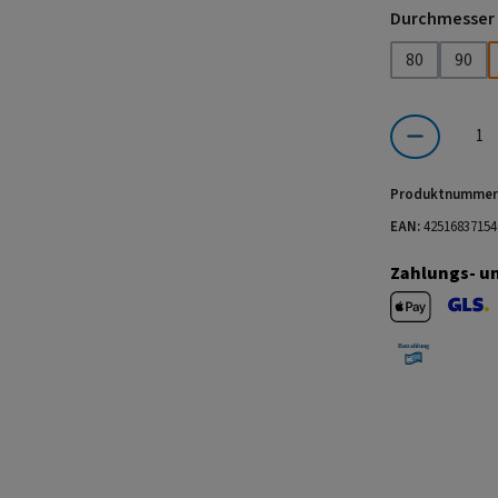
Durchmesser
80
90
Produkt Anzahl:
Produktnummer
EAN:
42516837154
Zahlungs- u
Apple Pay
GLS V
Barzahlung 