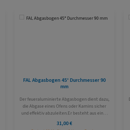
FAL Abgasbogen 45° Durchmesser 90
mm
Der feueraluminierte Abgasbogen dient dazu,
die Abgase eines Ofens oder Kamins sicher
und effektiv abzuleiten.Er besteht aus einer
robusten metallischen Konstruktion, die mit
Regulärer Preis:
31,00 €
einer speziellen feueraluminierten