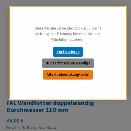
Diese Website verwendet Cookies, um eine
bestmögliche Erfahrung bieten zu können.
Mehr Informationen ...
Konfigurieren
Nur technisch notwendige
Alle Cookies akzeptieren
FAL Wandfutter doppelwandig
Durchmesser 110 mm
Regulärer Preis:
39,00 €
Preise inkl. MwSt. zzgl. Versandkosten