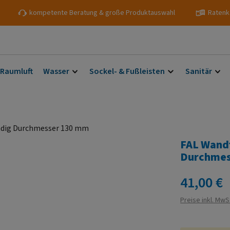
kompetente Beratung & große Produktauswahl
Ratenk
 Raumluft
Wasser
Sockel- & Fußleisten
Sanitär
FAL Wand
Durchmes
Regulärer Prei
41,00 €
Preise inkl. MwS