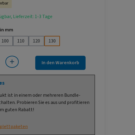
erbar
ügbar, Lieferzeit: 1-3 Tage
auswählen
 in mm
100
110
120
130
 Gib den gewünschten Wert ein oder benutze die Schaltflächen um die Anza
In den Warenkorb
es
ukt ist in einem oder mehreren Bundle-
halten. Probieren Sie es aus und profitieren
em guten Rabatt!
plettpaketen