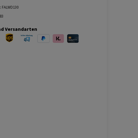
:
FALWD130
83
nd Versandarten
ersand
UPS Versand
Selbstabholung
PayPal
Klarna
Kreditkarte
bei Abholung