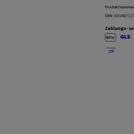
Produktnummer
EAN:
42516837117
Zahlungs- u
Apple Pay
GLS V
Barzahlung 