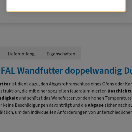
Lieferumfang
Eigenschaften
"FAL Wandfutter doppelwandig 
utter
ist dient dazu, den Abgasrohranschluss eines Ofens oder Kam
struktion, die mit einer speziellen feueraluminierten
Beschicht
ndigkeit
und schützt das Wandfutter vor den hohen Temperaturen
er keine Beschädigungen davonträgt und die
Abgase
sicher nach a
ältlich, um den individuellen Anforderungen von unterschiedlich