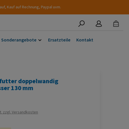
auf, Kauf auf Rechnung, Paypal uvm.
Sonderangebote
Ersatzteile
Kontakt
futter doppelwandig
ser 130 mm
s:
t. zzgl. Versandkosten