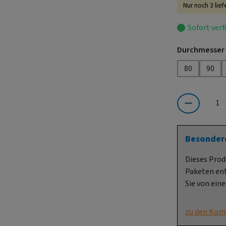
Nur noch 3 lief
Sofort verf
Durchmesser
80
90
Produkt Anzahl:
Besonder
Dieses Prod
Paketen ent
Sie von ein
zu den Kom