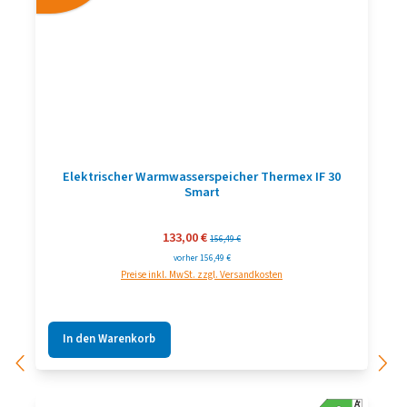
Elektrischer Warmwasserspeicher Thermex IF 30
Smart
Verkaufspreis:
133,00 €
Regulärer Preis:
156,49 €
vorher 156,49 €
Preise inkl. MwSt. zzgl. Versandkosten
In den Warenkorb