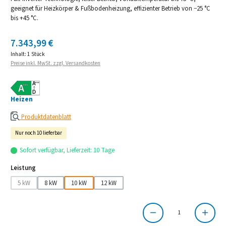
geeignet für Heizkörper & Fußbodenheizung, effizienter Betrieb von −25 °C
bis +45 °C.
Regulärer Preis:
7.343,99 €
Inhalt:
1 Stück
Preise inkl. MwSt. zzgl. Versandkosten
Heizen
Produktdatenblatt
Nur noch 10 lieferbar
Sofort verfügbar, Lieferzeit: 10 Tage
auswählen
Leistung
5 kW
8 kW
10 kW
12 kW
(Diese Option ist zurzeit nicht verfügbar.)
Produkt Anzahl: Gib den gewünschten Wert ein oder benutze die Schaltflächen um die Anzahl