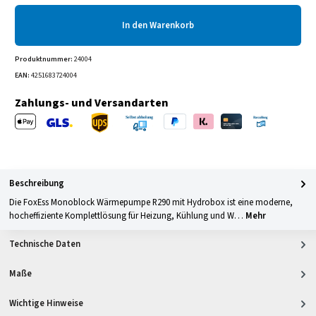
In den Warenkorb
Produktnummer:
24004
EAN:
4251683724004
Zahlungs- und Versandarten
Apple Pay
PayPal
Klarna
Kreditkarte
Barzahlung 
GLS Versand
UPS Versand
Selbstabholung
Beschreibung
Die FoxEss Monoblock Wärmepumpe R290 mit Hydrobox ist eine moderne,
hocheffiziente Komplettlösung für Heizung, Kühlung und W…
Mehr
Technische Daten
Maße
Wichtige Hinweise