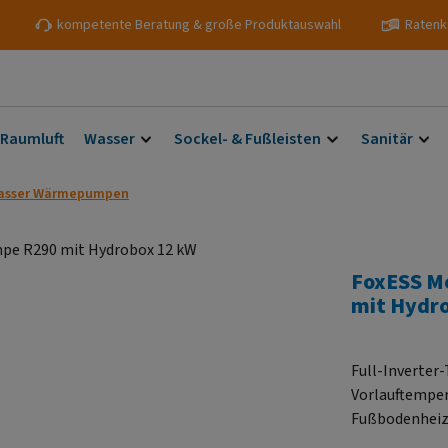
kompetente Beratung & große Produktauswahl
Ratenk
 Raumluft
Wasser
Sockel- & Fußleisten
Sanitär
Wasser Wärmepumpen
FoxESS M
mit Hydr
Full-Inverter-
Vorlauftempera
Fußbodenheizun