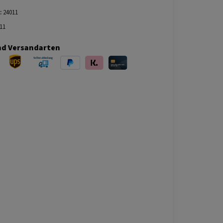
:
24011
11
nd Versandarten
ersand
UPS Versand
Selbstabholung
PayPal
Klarna
Kreditkarte
bei Abholung