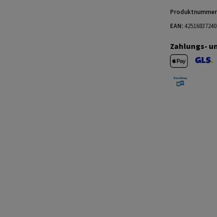
Produktnummer
EAN:
42516837240
Zahlungs- u
Apple Pay
GLS V
Barzahlung 