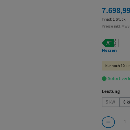
Regulärer Prei
7.698,99
Inhalt:
1 Stück
Preise inkl. MwS
Heizen
Nur noch 10 li
Sofort verf
ausw
Leistung
5 kW
8 
(Diese Opti
Produkt Anzahl: