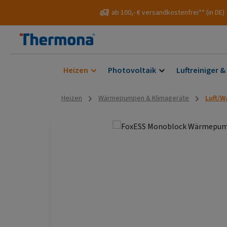
 Hauptinhalt springen
Zur Suche springen
Zur Hauptnavigation springen
ab 100,- € versandkostenfrei** (in DE)
Heizen
Photovoltaik
Luftreiniger &
Heizen
Wärmepumpen & Klimageräte
Luft/
Bildergalerie überspringen