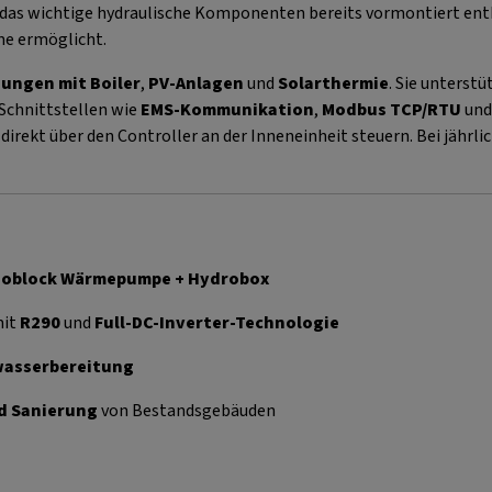
 das wichtige hydraulische Komponenten bereits vormontiert ent
me ermöglicht.
ungen mit Boiler
,
PV-Anlagen
und
Solarthermie
. Sie unterstü
 Schnittstellen wie
EMS-Kommunikation
,
Modbus TCP/RTU
un
irekt über den Controller an der Inneneinheit steuern. Bei jährli
noblock Wärmepumpe + Hydrobox
it
R290
und
Full-DC-Inverter-Technologie
wasserbereitung
d Sanierung
von Bestandsgebäuden