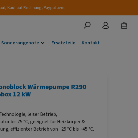
auf, Kauf auf Rechnung, Paypal uvm.
Sonderangebote
Ersatzteile
Kontakt
onoblock Wärmepumpe R290
obox 12 kW
Technologie, leiser Betrieb,
tur bis 75 °C, geeignet für Heizkörper &
g, effizienter Betrieb von −25 °C bis +45 °C.