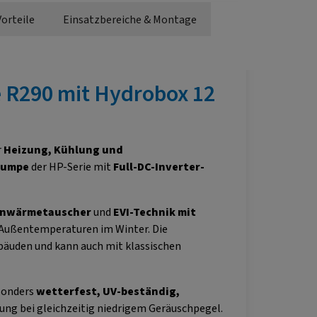
Vorteile
Einsatzbereiche & Montage
R290 mit Hydrobox 12
r
Heizung, Kühlung und
pumpe
der HP-Serie mit
Full-DC-Inverter-
enwärmetauscher
und
EVI-Technik mit
en Außentemperaturen im Winter. Die
äuden und kann auch mit klassischen
esonders
wetterfest, UV-beständig,
tung bei gleichzeitig niedrigem Geräuschpegel.