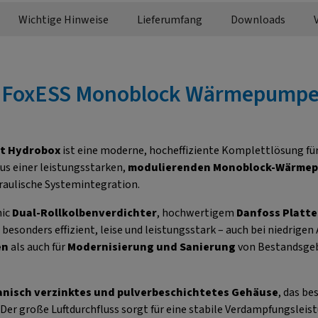
Wichtige Hinweise
Lieferumfang
Downloads
"FoxESS Monoblock Wärmepumpe 
t Hydrobox
ist eine moderne, hocheffiziente Komplettlösung fü
us einer leistungsstarken,
modulierenden Monoblock-Wärme
draulische Systemintegration.
nic
Dual-Rollkolbenverdichter
, hochwertigem
Danfoss Platt
besonders effizient, leise und leistungsstark – auch bei niedrig
en
als auch für
Modernisierung und Sanierung
von Bestandsgeb
anisch verzinktes und pulverbeschichtetes Gehäuse
, das b
. Der große Luftdurchfluss sorgt für eine stabile Verdampfungsleis