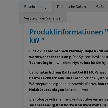
Beschreibung
Technische Daten
Maße
Vergleich der Varianten
Produktinformationen 
kW "
Die
FoxEss Monoblock Wärmepumpe R290 mi
Warmwasserbereitung
. Das System besteht a
Technologie
sowie einer
Hydrobox
für die hy
Dank
natürlichem Kältemittel R290
, Panaso
Danfoss Zwischenkühler
arbeitet das System 
Wärmepumpe eignet sich sowohl für
Neubaut
Heizkörperanlagen
betrieben werden.
Die robuste Außeneinheit verfügt über ein
galv
salzbeständig und korrosionsresistent
ist