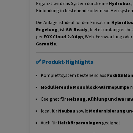
Ergänzt wird das System durch eine
Hydrobox
,
Einbindung in bestehende oder neue Heizsyste
Die Anlage ist ideal für den Einsatz in
Hybridlös
Regelung
, ist
SG-Ready
, bietet umfangreiche
per
FOX Cloud 2.0 App
, Web-Fernwartung oder d
Garantie
.
✅ Produkt-Highlights
Komplettsystem bestehend aus
FoxESS Mo
Modulierende Monoblock-Wärmepumpe
m
Geeignet für
Heizung, Kühlung und Warm
Ideal für
Neubau
sowie
Modernisierung un
Auch für
Heizkörperanlagen
geeignet