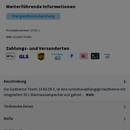
Weiterführende Informationen
Energieeffizienzberatung
Produktnummer:
10103.L
EAN:
4251683719482
Zahlungs- und Versandarten
Apple Pay
PayPal
Klarna
Kreditkarte
Barzahlung 
GLS Versand
UPS Versand
Selbstabholung
Beschreibung
Die Gastherme Therm 14 KDZN 5, ist eine rumluftunabhängige Heiztherme mit
integriertem 55 L Warmwasserspeicher und gehört…
Mehr
Technische Daten
Maße