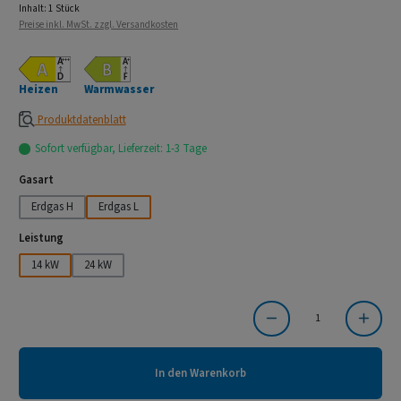
Inhalt:
1 Stück
Preise inkl. MwSt. zzgl. Versandkosten
Heizen
Warmwasser
Produktdatenblatt
Sofort verfügbar, Lieferzeit: 1-3 Tage
auswählen
Gasart
Erdgas H
Erdgas L
auswählen
Leistung
14 kW
24 kW
Produkt Anzahl: Gib den gewünschten Wert ein oder benutze die Schaltflächen um die Anzahl
In den Warenkorb