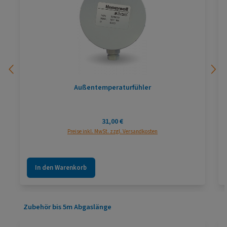
Außentemperaturfühler
Regulärer Preis:
31,00 €
Preise inkl. MwSt. zzgl. Versandkosten
In den Warenkorb
Produktgalerie überspringen
Zubehör bis 5m Abgaslänge