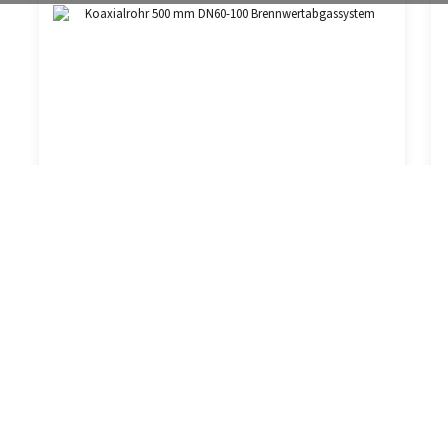
Koaxialrohr 500 mm DN60-100
Brennwertabgassystem
Regulärer Preis:
31,00 €
Preise inkl. MwSt. zzgl. Versandkosten
In den Warenkorb