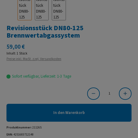
Revisionsstück DN80-125
Brennwertabgassystem
Regulärer Preis:
59,00 €
Inhalt:
1 Stück
Preise inkl. MwSt. zzgl. Versandkosten
Sofort verfügbar, Lieferzeit: 1-3 Tage
Produkt Anzahl: Gib den gewünschten Wert ein oder benutze die Schaltflächen um die Anzahl
In den Warenkorb
Produktnummer:
211265
EAN:
4251683712148