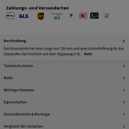
Zahlungs- und Versandarten
Apple Pay
PayPal
Klarna
Kreditkarte
Barzahlung 
GLS Versand
UPS Versand
Selbstabholung
Beschreibung
Das Koaxialrohr hat eine Länge von 250 mm und eine Kontrollöffnung für das
Überprüfen der Frischluft und dem Abgasweg in B…
Mehr
Technische Daten
Maße
Wichtige Hinweise
Eigenschaften
Einsatzbereiche & Montage
Vergleich der Varianten