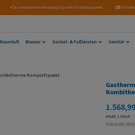
kompetente Beratung & große Produktauswahl
Ratenk
 Raumluft
Wasser
Sockel- & Fußleisten
Sanitär
Gastherm
Kombithe
Regulärer Prei
1.568,99
Inhalt:
1 Stück
Preise inkl. MwS