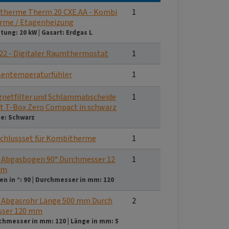
therme Therm 20 CXE.AA - Kombi
1
rme / Etagenheizung
stung:
20 kW
|
Gasart:
Erdgas L
22 - Digitaler Raumthermostat
1
entemperaturfühler
1
netfilter und Schlammabscheide
1
et T-Box Zero Compact in schwarz
be:
Schwarz
chlussset für Kombitherme
1
 Abgasbogen 90° Durchmesser 12
1
mm
en in °:
90
|
Durchmesser in mm:
120
 Abgasrohr Länge 500 mm Durch
2
sser 120 mm
chmesser in mm:
120
|
Länge in mm:
5