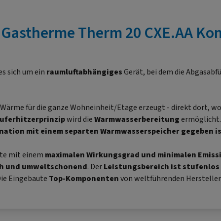
"Gastherme Therm 20 CXE.AA Ko
es sich um ein
raumluftabhängiges
Gerät, bei dem die Abgasabf
 Wärme für die ganze Wohneinheit/Etage erzeugt - direkt dort, wo 
uferhitzerprinzip
wird die
Warmwasserbereitung
ermöglicht. 
ination mit einem separten Warmwasserspeicher gegeben i
te mit einem
maximalen Wirkungsgrad und minimalen Emiss
ich und umweltschonend
. Der
Leistungsbereich ist stufenlos
Die Eingebaute
Top-Komponenten
von weltführenden Hersteller