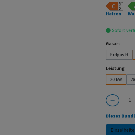
Heizen
Wa
Sofort verf
auswä
Gasart
Erdgas H
ausw
Leistung
20 kW
2
Produkt Anzahl:
Dieses Bundl
Einzelheite