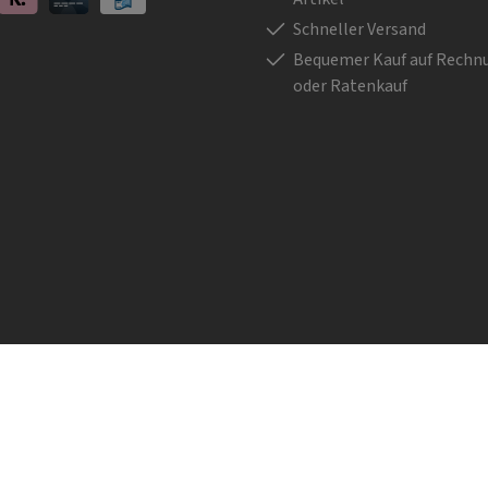
Klarna
Kreditkarte
Barzahlung bei Abholung
Schneller Versand
Bequemer Kauf auf Rechn
oder Ratenkauf