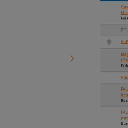
Gas
the
Lei
PT 
Auß
Mag
r S
Far
Ans
FAL
0 
Bog
FAL
me
Dur