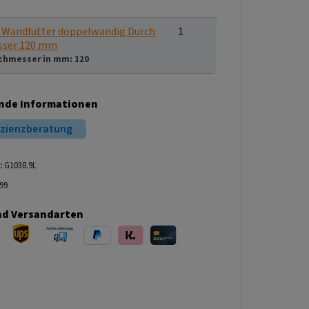
 Wandfutter doppelwandig Durch
1
sser 120 mm
chmesser in mm:
120
nde Informationen
izienzberatung
:
G1038.9L
99
nd Versandarten
ersand
UPS Versand
Selbstabholung
PayPal
Klarna
Kreditkarte
bei Abholung