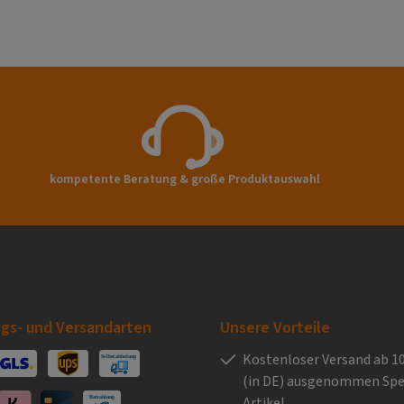
kompetente Beratung & große Produktauswahl
gs- und Versandarten
Unsere Vorteile
Kostenloser Versand ab 10
(in DE) ausgenommen Spe
ay
GLS Versand
UPS Versand
Selbstabholung
Artikel