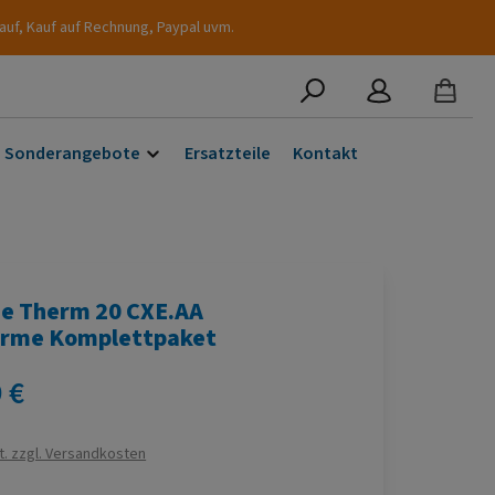
auf, Kauf auf Rechnung, Paypal uvm.
Sonderangebote
Ersatzteile
Kontakt
e Therm 20 CXE.AA
rme Komplettpaket
s:
 €
t. zzgl. Versandkosten