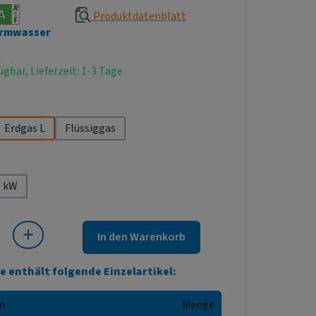
Produktdatenblatt
rmwasser
ügbar, Lieferzeit: 1-3 Tage
hlen
Erdgas L
Flüssiggas
ählen
8 kW
 Gib den gewünschten Wert ein oder benutze die Schaltflächen um die Anza
In den Warenkorb
e enthält folgende Einzelartikel:
n
Menge