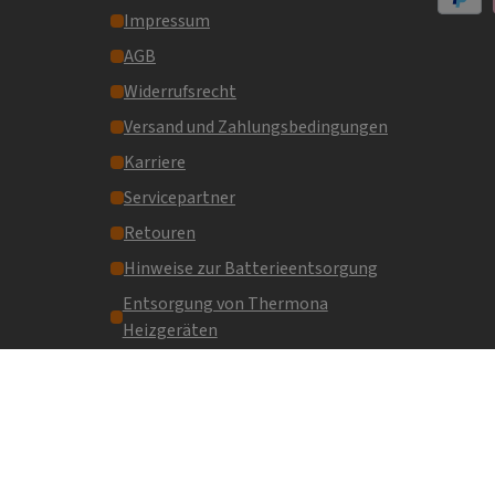
Impressum
PayPal
AGB
Widerrufsrecht
Versand und Zahlungsbedingungen
Karriere
Servicepartner
Retouren
Hinweise zur Batterieentsorgung
Entsorgung von Thermona
Heizgeräten
Gasthermen online kaufen
Vertrag widerrufen