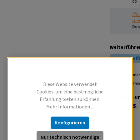
00
FAL
me
Dur
Weiterführe
Energieeff
Produktnummer
Diese Website verwendet
EAN:
42516837200
Cookies, um eine bestmögliche
Zahlungs- u
Erfahrung bieten zu können.
Mehr Informationen ...
Apple Pay
GLS V
Konfigurieren
Barzahlung 
Nur technisch notwendige