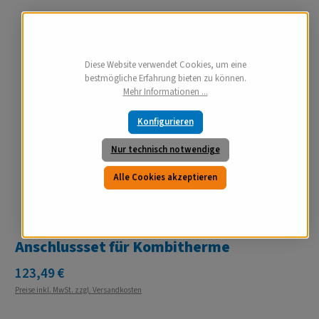
Diese Website verwendet Cookies, um eine
bestmögliche Erfahrung bieten zu können.
Mehr Informationen ...
Konfigurieren
Nur technisch notwendige
Alle Cookies akzeptieren
Anschlussset für Kombitherme
Regulärer Preis:
123,49 €
Preise inkl. MwSt. zzgl. Versandkosten