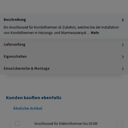
Apple Pay
PayPal
Klarna
Kreditkarte
Barzahlung 
GLS Versand
UPS Versand
Selbstabholung
Beschreibung
Ein Anschlussset für Kombithermen ist Zubehör, welches bei der Installation
von Kombithermen in Heizungs- und Warmwassersyst…
Mehr
Lieferumfang
Eigenschaften
Einsatzbereiche & Montage
Kunden kauften ebenfalls
Produktgalerie überspringen
Ähnliche Artikel