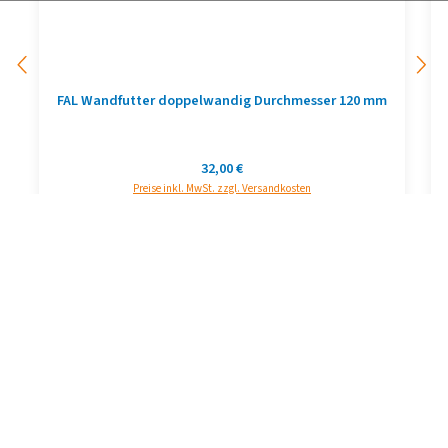
FAL Wandfutter doppelwandig Durchmesser 120 mm
Regulärer Preis:
32,00 €
Preise inkl. MwSt. zzgl. Versandkosten
In den Warenkorb
Produktgalerie überspringen
Abgaszubehör 28 kW