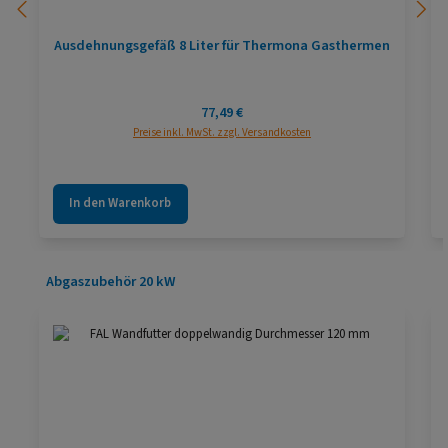
Ausdehnungsgefäß 8 Liter für Thermona Gasthermen
Regulärer Preis:
77,49 €
Preise inkl. MwSt. zzgl. Versandkosten
In den Warenkorb
Produktgalerie überspringen
Abgaszubehör 20 kW