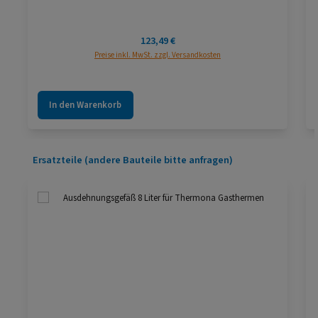
Regulärer Preis:
123,49 €
Preise inkl. MwSt. zzgl. Versandkosten
In den Warenkorb
Produktgalerie überspringen
Ersatzteile (andere Bauteile bitte anfragen)