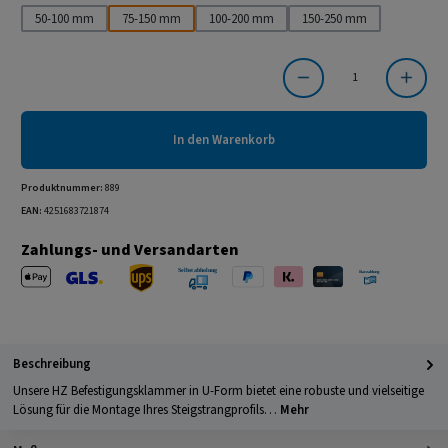
50-100 mm
75-150 mm
100-200 mm
150-250 mm
Produkt Anzahl: Gib den gewünschten Wert ein oder benutze die Schaltflächen um die Anzahl
In den Warenkorb
Produktnummer:
889
EAN:
4251683721874
Zahlungs- und Versandarten
Apple Pay
PayPal
Klarna
Kreditkarte
Barzahlung 
GLS Versand
UPS Versand
Selbstabholung
Beschreibung
Unsere HZ Befestigungsklammer in U-Form bietet eine robuste und vielseitige
Lösung für die Montage Ihres Steigstrangprofils…
Mehr