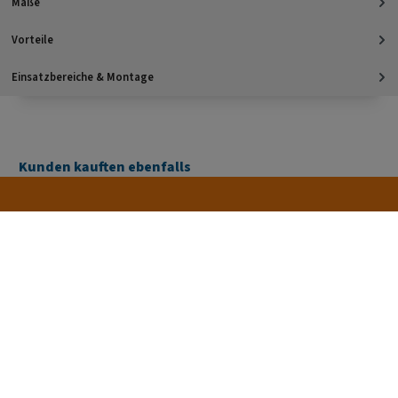
Maße
Vorteile
Einsatzbereiche & Montage
Kunden kauften ebenfalls
ab 100,- €
versandkostenfrei** (in
kompetente Beratung &
Ratenkauf, Kauf auf
DE)
große Produktauswahl
Rechnung, Paypal uvm.
Informationen