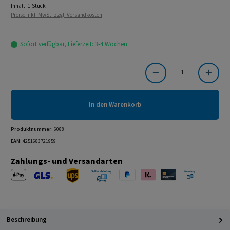
Inhalt:
1 Stück
Preise inkl. MwSt. zzgl. Versandkosten
Sofort verfügbar, Lieferzeit: 3-4 Wochen
Produkt Anzahl: Gib den gewünschten Wert ein oder benutze die Schaltflächen um die Anzahl
In den Warenkorb
Produktnummer:
6088
EAN:
4251683721959
Zahlungs- und Versandarten
Apple Pay
PayPal
Klarna
Kreditkarte
Barzahlung 
GLS Versand
UPS Versand
Selbstabholung
Beschreibung