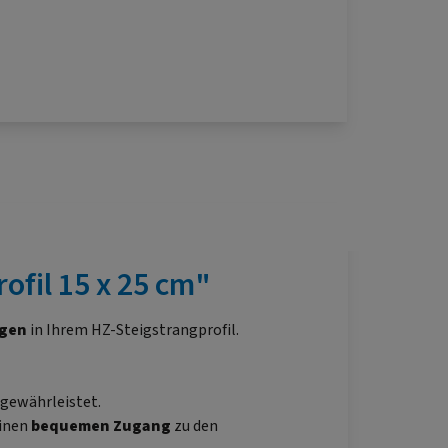
ofil 15 x 25 cm"
ngen
in Ihrem HZ-Steigstrangprofil.
gewährleistet.
einen
bequemen Zugang
zu den