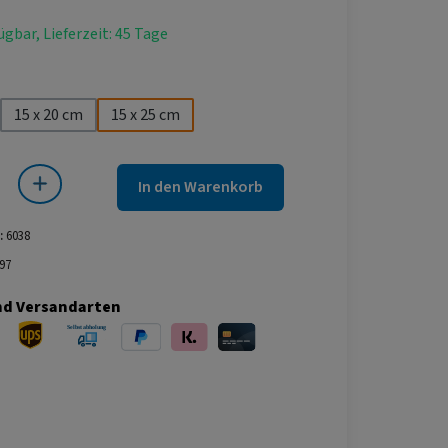
ügbar, Lieferzeit: 45 Tage
hlen
15 x 20 cm
15 x 25 cm
 Gib den gewünschten Wert ein oder benutze die Schaltflächen um die Anza
In den Warenkorb
:
6038
97
nd Versandarten
ersand
UPS Versand
Selbstabholung
PayPal
Klarna
Kreditkarte
bei Abholung