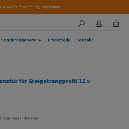
auf, Kauf auf Rechnung, Paypal uvm.
Sonderangebote
Ersatzteile
Kontakt
onstür für Steigstrangprofil 15 x
s:
t. zzgl. Versandkosten