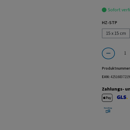
Sofort verf
auswä
HZ-STP
15 x 15 cm
Produkt Anzahl:
Produktnummer
EAN:
42516837219
Zahlungs- u
Apple Pay
GLS V
Barzahlung 