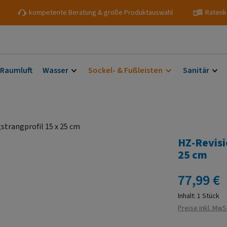
kompetente Beratung & große Produktauswahl
Ratenk
 Raumluft
Wasser
Sockel- & Fußleisten
Sanitär
HZ-Revisi
25 cm
Regulärer Prei
77,99 €
Inhalt:
1 Stück
Preise inkl. MwS