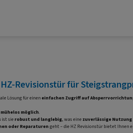
Z-Revisionstür für Steigstrangpr
eale Lösung für einen
einfachen Zugriff auf Absperrvorrichtu
n mühelos möglich
.
s
ist sie
robust und langlebig
, was eine
zuverlässige Nutzung
nen oder Reparaturen
geht – die HZ Revisionstür bietet Ihnen 