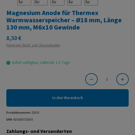
Magnesium Anode für Thermex
Warmwasserspeicher – Ø18 mm, Länge
130 mm, M6x10 Gewinde
Regulärer Preis:
8,50 €
Preise inkl. MwSt. zzgl. Versandkosten
Sofort verfügbar, Lieferzeit: 1-3 Tage
Produkt Anzahl: Gib den gewünschten Wert ein oder benutze die Schaltflächen um die Anzahl
In den Warenkorb
Produktnummer:
22635
EAN:
4251683722635
Zahlungs- und Versandarten