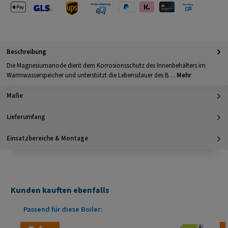
Apple Pay
PayPal
Klarna
Kreditkarte
Barzahlung 
GLS Versand
UPS Versand
Selbstabholung
Beschreibung
Die Magnesiumanode dient dem Korrosionsschutz des Innenbehälters im
Warmwasserspeicher und unterstützt die Lebensdauer des B…
Mehr
Maße
Lieferumfang
Einsatzbereiche & Montage
Kunden kauften ebenfalls
Produktgalerie überspringen
Passend für diese Boiler: