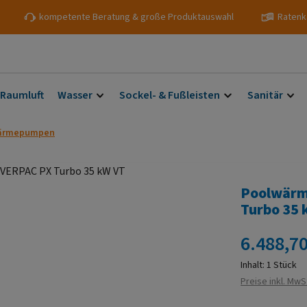
kompetente Beratung & große Produktauswahl
Ratenk
 Raumluft
Wasser
Sockel- & Fußleisten
Sanitär
ärmepumpen
Poolwärm
Turbo 35 
Regulärer Prei
6.488,70
Inhalt:
1 Stück
Preise inkl. MwS