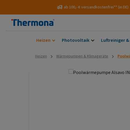
 Hauptinhalt springen
Zur Suche springen
Zur Hauptnavigation springen
ab 100,- € versandkostenfrei** (in DE)
Heizen
Photovoltaik
Luftreiniger &
Heizen
Wärmepumpen & Klimageräte
Poolw
Bildergalerie überspringen