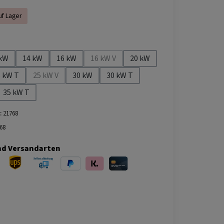
uf Lager
ählen
 kW
14 kW
16 kW
16 kW V
20 kW
(Diese Option ist zurzeit nicht verfügbar.
5 kW T
25 kW V
30 kW
30 kW T
(Diese Option ist zurzeit nicht verfügbar.)
35 kW T
tion ist zurzeit nicht verfügbar.)
:
21768
68
nd Versandarten
ersand
UPS Versand
Selbstabholung
PayPal
Klarna
Kreditkarte
bei Abholung