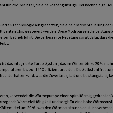
Wahl für Poolbesitzer, die eine kostengünstige und nachhaltige He
erter-Technologie ausgestattet, die eine präzise Steuerung der H
elligenten Chip gesteuert werden. Diese Modi passen die Leistung
 leisen Betrieb führt. Die verbesserte Regelung sorgt dafür, das
leibt.
st das integrierte Turbo-System, das im Winter bis zu 20 % mehr
eraturen bis zu -12 °C effizient arbeiten. Die Selbstentfrostung
chterhalten wird, was die Zuverlässigkeit und Leistungsfähigkei
eren, verwendet die Wärmepumpe einen spiralförmig gedrehten Wä
orragende Wärmeleitfähigkeit und sorgt für eine hohe Wärmeaustau
Kältemittel um 30 %, was den Wärmeaustausch deutlich verbesser