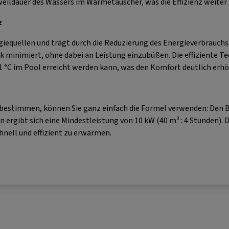
eildauer des Wassers im Wärmetauscher, was die Effizienz weiter 
z
equellen und trägt durch die Reduzierung des Energieverbrauchs 
 minimiert, ohne dabei an Leistung einzubüßen. Die effiziente Te
 °C im Pool erreicht werden kann, was den Komfort deutlich erhö
 bestimmen, können Sie ganz einfach die Formel verwenden: Den Be
 ergibt sich eine Mindestleistung von 10 kW (40 m³ : 4 Stunden).
hnell und effizient zu erwärmen.