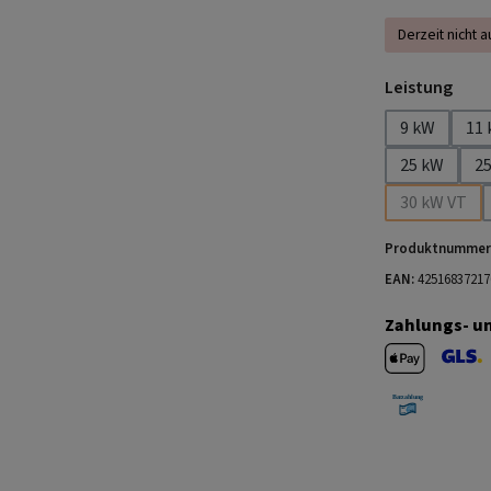
Derzeit nicht a
ausw
Leistung
9 kW
11
25 kW
2
30 kW VT
(Diese Op
Produktnummer
EAN:
42516837217
Zahlungs- u
Apple Pay
GLS V
Barzahlung 