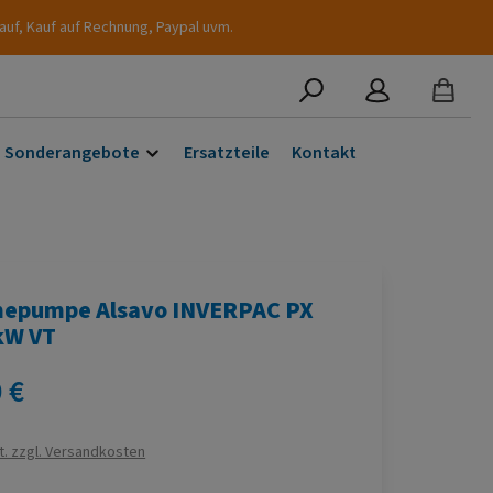
auf, Kauf auf Rechnung, Paypal uvm.
Sonderangebote
Ersatzteile
Kontakt
epumpe Alsavo INVERPAC PX
kW VT
s:
 €
t. zzgl. Versandkosten