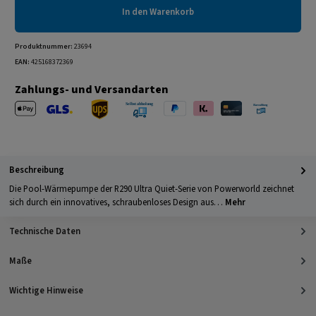
In den Warenkorb
Produktnummer:
23694
EAN:
425168372369
Zahlungs- und Versandarten
Apple Pay
PayPal
Klarna
Kreditkarte
Barzahlung 
GLS Versand
UPS Versand
Selbstabholung
Beschreibung
Die Pool-Wärmepumpe der R290 Ultra Quiet-Serie von Powerworld zeichnet
sich durch ein innovatives, schraubenloses Design aus…
Mehr
Technische Daten
Maße
Wichtige Hinweise