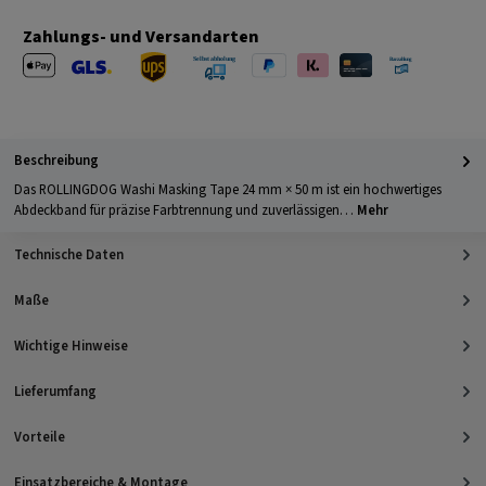
Zahlungs- und Versandarten
Apple Pay
PayPal
Klarna
Kreditkarte
Barzahlung 
GLS Versand
UPS Versand
Selbstabholung
Beschreibung
Das ROLLINGDOG Washi Masking Tape 24 mm × 50 m ist ein hochwertiges
Abdeckband für präzise Farbtrennung und zuverlässigen…
Mehr
Technische Daten
Maße
Wichtige Hinweise
Lieferumfang
Vorteile
Einsatzbereiche & Montage