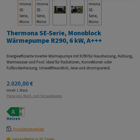
Thermona SE-Serie, Monoblock
Wärmepumpe R290, 6 kW, A+++
Energieeffiziente Inverter-Wärmepumpe mit R290 für Hausheizung, Kühlung,
Warmwasser und Pool. Ideal für Radiatoren, Konvektoren oder
Fußbodenheizung. Umweltfreundlich, leise und stromsparend.
Regulärer Preis:
2.020,00 €
Inhalt:
1 Stück
Preise inkl. MwSt. zzgl. Versandkosten
Heizen
Produktdatenblatt
Versandfertig in 30 Tagen