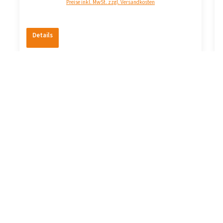
Preise inkl. MwSt. zzgl. Versandkosten
Details
Produktgalerie überspringen
Topseller
Wärmepumpenheizkörper Gebläsekonvektor 3 kW in
Weiß