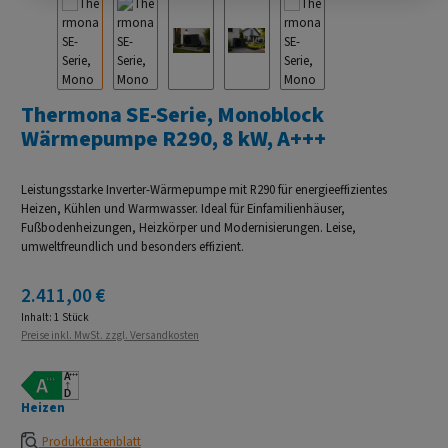
Thermona SE-Serie, Monoblock
Wärmepumpe R290, 8 kW, A+++
Leistungsstarke Inverter-Wärmepumpe mit R290 für energieeffizientes
Heizen, Kühlen und Warmwasser. Ideal für Einfamilienhäuser,
Fußbodenheizungen, Heizkörper und Modernisierungen. Leise,
umweltfreundlich und besonders effizient.
Regulärer Preis:
2.411,00 €
Inhalt:
1 Stück
Preise inkl. MwSt. zzgl. Versandkosten
Heizen
Produktdatenblatt