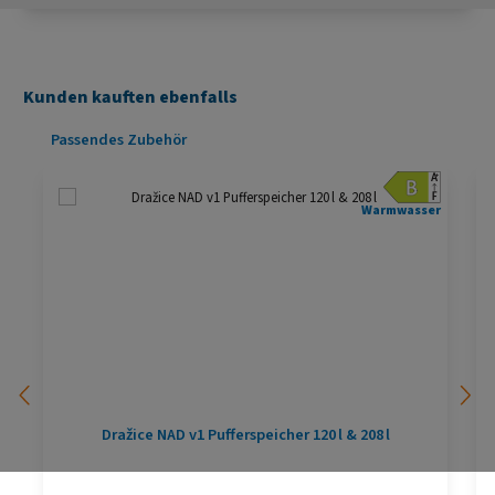
Kunden kauften ebenfalls
Produktgalerie überspringen
Passendes Zubehör
Warmwasser
Dražice NAD v1 Pufferspeicher 120 l & 208 l