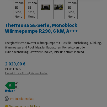
Thermona SE-Serie, Monoblock
Wärmepumpe R290, 6 kW, A+++
Energieeffiziente Inverter-Wärmepumpe mit R290 für Hausheizung, Kühlung,
Warmwasser und Pool. Ideal für Radiatoren, Konvektoren oder
Fußbodenheizung. Umweltfreundlich, leise und stromsparend.
Regulärer Preis:
2.020,00 €
Inhalt:
1 Stück
Preise inkl. MwSt. zzgl. Versandkosten
Heizen
Produktdatenblatt
Versandfertig in 30 Tagen