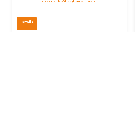
Preise inkl. MwSt. zzgl. Versandkosten
Details
Produktgalerie überspringen
Topseller
Wärmepumpenheizkörper Gebläsekonvektor 3 kW in
Weiß