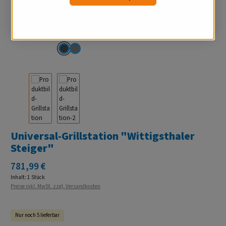
Universal-Grillstation "Wittigsthaler
Steiger"
Regulärer Preis:
781,99 €
Inhalt:
1 Stück
Preise inkl. MwSt. zzgl. Versandkosten
Nur noch 5 lieferbar