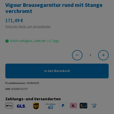
Vigour Brausegarnitur rund mit Stange
verchromt
Regulärer Preis:
171,49 €
Preise inkl. MwSt. zzgl. Versandkosten
Sofort verfügbar, Lieferzeit: 1-3 Tage
Produkt Anzahl: Gib den gewünschten Wert ein oder benutze die Schaltflächen um die Anzahl
In den Warenkorb
Produktnummer:
V32BG953R
EAN:
4251683721737
Zahlungs- und Versandarten
Apple Pay
PayPal
Klarna
Kreditkarte
Barzahlung 
GLS Versand
UPS Versand
Selbstabholung